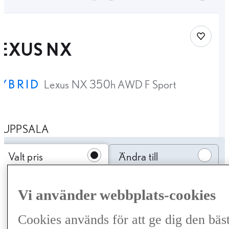
Spara bi
LEXUS NX
YBRID
Lexus NX 350h AWD F Sport
UPPSALA
Ändra till månadskostnad
Valt pris
Ändra till
månadskostnad
6 001 kr
Vi använder webbplats-cookies
/månad
Cookies används för att ge dig den bäs
0 kr