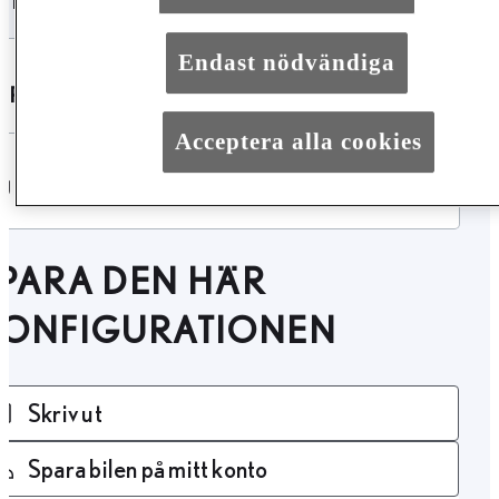
Endast nödvändiga
SPECIFIKATIONER
Acceptera alla cookies
UTRUSTNING
PARA DEN HÄR
KONFIGURATIONEN
Skriv ut
Spara bilen på mitt konto