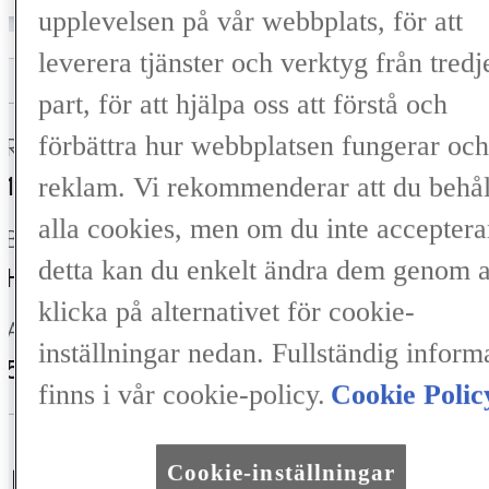
upplevelsen på vår webbplats, för att
leverera tjänster och verktyg från tredj
part, för att hjälpa oss att förstå och
förbättra hur webbplatsen fungerar och
Registrerad
Mätarställning
reklam. Vi rekommenderar att du behål
10-2022
4 805 mil
alla cookies, men om du inte acceptera
Bränsle
Växellåda
detta kan du enkelt ändra dem genom a
Hybrid Bensin
Automat
klicka på alternativet för cookie-
Antal säten
Färg
inställningar nedan. Fullständig inform
5
F White (083)
finns i vår cookie-policy.
Cookie Polic
Cookie-inställningar
ILFAKTA