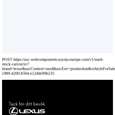
POST https://usc-webcomponents.toyota-europe.com/v1/used-
stock-cars/se/sv?
brand=lexus&uscContext=used&uscEnv=production&vehicleForSale
c989-4200-b504-e12dde90b235
Tack för ditt besök