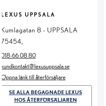
LEXUS UPPSALA
Kumlagatan 8 - UPPSALA
75454,
018-66 08 80
(Opens in new tab)
kundkontakt@lexusuppsala.se
(Opens in new tab)
Öppna länk till återförsäljare
(Opens in new tab)
SE ALLA BEGAGNADE LEXUS
(OPENS IN NEW TAB)
HOS ÅTERFÖRSÄLJAREN