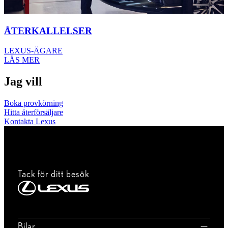
ÅTERKALLELSER
LEXUS-ÄGARE
LÄS MER
Jag vill
Boka provkörning
Hitta återförsäljare
Kontakta Lexus
Tack för ditt besök
Bilar