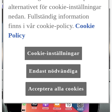
hitta den information du behöver – när du behöver den som mest.
alternativet för cookie-inställningar
LEXUS LINK
nedan. Fullständig information
finns i vår cookie-policy.
Cookie
Policy
Cookie-inställningar
Endast nödvändiga
Acceptera alla cookies