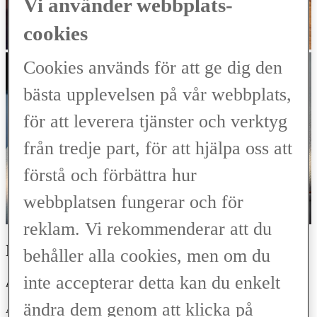
Vi använder webbplats-
cookies
Cookies används för att ge dig den
bästa upplevelsen på vår webbplats,
för att leverera tjänster och verktyg
från tredje part, för att hjälpa oss att
förstå och förbättra hur
webbplatsen fungerar och för
reklam. Vi rekommenderar att du
MANUALS
behåller alla cookies, men om du
inte accepterar detta kan du enkelt
ÄGARMANUALER
ändra dem genom att klicka på
Alla våra manualer finns online vilket gör att du när som helst kan