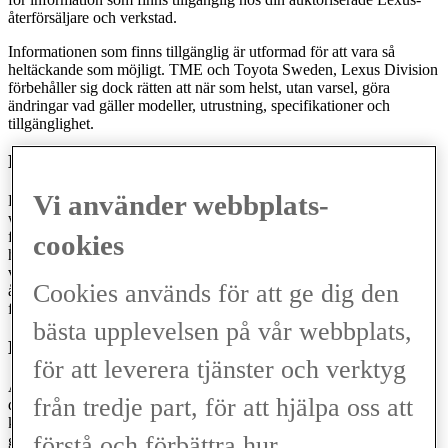
återförsäljare och verkstad.
Informationen som finns tillgänglig är utformad för att vara så
heltäckande som möjligt. TME och Toyota Sweden, Lexus Division
förbehåller sig dock rätten att när som helst, utan varsel, göra
ändringar vad gäller modeller, utrustning, specifikationer och
tillgänglighet.
LEXUS PRISSÄTTNING
Vi använder webbplats-
Prisinformationen som finns i eller tillhandahålls genom denna
webbplats har uteslutande ett informationssyfte och utgör inget
försäljningserbjudande av Lexus produkter. Prisinformationen är ej
cookies
heller bindande för Lexus auktoriserade återförsäljare och
verkstäder. För varje köp av en Lexus-produkt gäller de villkor som
Cookies används för att ge dig den
återfinns i det för det aktuella köpet särskilt upprättade
försäljningsavtalet.
bästa upplevelsen på vår webbplats,
BRÄNSLEFÖRBRUKNING OCH CO2-UTSLÄPP
för att leverera tjänster och verktyg
Alla sifferuppgifter om bränsleförbrukning och CO2-utsläpp på
från tredje part, för att hjälpa oss att
denna webbplats är uppmätta under kontrollerade former enligt
kraven i EU:s Direktiv 80/1268/EEC inklusive dess tillägg och
förstå och förbättra hur
gäller en basutrustad produktionsbil. Var vänlig kontakta din