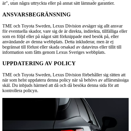
är", utan några uttryckta eller på annat sätt lämnade garantier.
ANSVARSBEGRÄNSNING
TME och Toyota Sweden, Lexus Division avsäger sig allt ansvar
för eventuella skador, vare sig de är direkta, indirekta, tillfälliga eller
som en följd eller på något sätt förknippade med besök på, eller
användande av denna webbplats. Detta inkluderar, men är ej
begränsat till förlust eller skada orsakad av datavirus eller tillit till
information som fåtts genom Lexus Sveriges webbplats.
UPPDATERING AV POLICY
TME och Toyota Sweden, Lexus Division förbehåller sig rätten att
när som helst uppdatera denna policy när så behövs av affärsmässiga
skäl. Du inbjuds härmed att då och då besöka denna sida för att
kontrollera policyn.