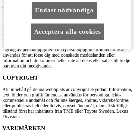
lagring av personuppgifter. Dina personuppgifter kommer inte att
användas för att förse dig med oönskade meddelanden eller
Endast nödvändiga
information och de kommer heller inte att delas eller säljas till tredje
part utan ditt medgivande.
De personuppgifter du lämnar på Lexus.se kommer enbart användas
Acceptera alla cookies
av TME och Toyota Sweden, Lexus Division för att förbättra de
tjänster som vi tillhandahåller. TME och Toyota Sweden, Lexus
Division gör allt för att försäkra säker insamling, överföring och
lagring av personuppgifter. Dina personuppgifter kommer inte att
användas för att förse dig med oönskade meddelanden eller
information och de kommer heller inte att delas eller säljas till tredje
part utan ditt medgivande.
COPYRIGHT
Allt innehåll på denna webbplats är copyright-skyddad. Information,
text, bilder och grafik får endast användas för personliga, icke-
kommersiella ändamål och får inte återges, ändras, vidarebefordras
eller publiceras helt eller delvis, oavsett ändamål, utan att skriftligt
tillstånd först har inhämtats från TME eller Toyota Sweden, Lexus
Division.
VARUMÄRKEN