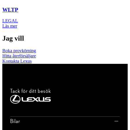
WLTP
LEGAL
Läs mer
Jag vill
Boka provkörning
Hitta återförsäljare
Kontakta Lexus
Tack för ditt besök
Bilar