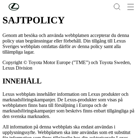
Hoppa till huvudinnehåll
(Tryck på Enter)
SAJTPOLICY
Genom att besöka och använda webbplatsen accepterar du denna
policy utan begränsningar eller förbehåll. Din tillgång till Lexus
Sveriges webbplats omfattas därför av denna policy samt alla
tillämpliga lagar.
Copyright © Toyota Motor Europe (”TME”) och Toyota Sweden,
Lexus Division
INNEHÅLL
Lexus webbplats innehåller information om Lexus produkter och
marknadsföringskampanjer. De Lexus-produkter som visas på
webbplatsen finns bara till försäljning i Europa och de
marknadsföringskampanjer som beskrivs finns enbart tillgängliga på
den svenska marknaden.
All information på denna webbplats ska endast användas i
upplysningssyfte. Webbplatsen ska inte användas som ett substitut
för information som finns tillgänglig hos din auktoriserade Lexus-