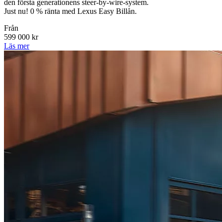
den första generationens steer-by-wire-system.
Just nu! 0 % ränta med Lexus Easy Billån.
Från
599 000 kr
Läs mer