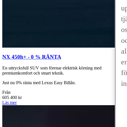
up
tj
os
o
al
NX 450h+ - 0 % RÄNTA
en
En uttrycksfull SUV som förenar elektrisk körning med
fö
premiumkomfort och smart teknik.
in
Just nu 0% ränta med Lexus Easy Billån.
Från
605 400 kr
Läs mer