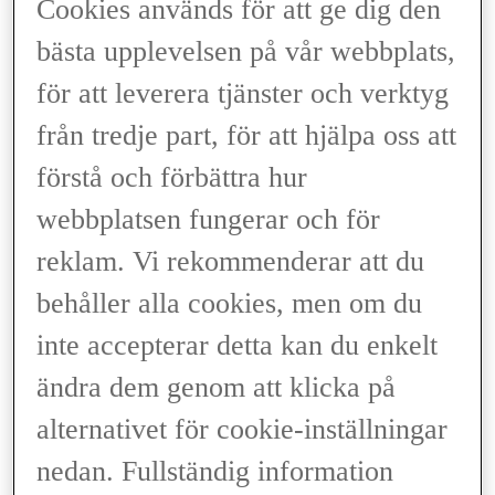
Cookies används för att ge dig den
mellan olika leverantörer.
bästa upplevelsen på vår webbplats,
VAD PÅVERKAR RÄCKVIDDEN?
för att leverera tjänster och verktyg
UPPVÄRMNING OCH NERKYLNING
från tredje part, för att hjälpa oss att
SPARA PÅ ELEN
förstå och förbättra hur
Om man värmer upp, eller kyler ner, kupén med hjälp av
webbplatsen fungerar och för
elbilens klimatanläggning drar det extra mycket el. I vissa fall
upp till hela 30 % av den totala batterikapaciteten. Passa
därför på att värma upp kupén medan du laddar. Då använder
reklam. Vi rekommenderar att du
du inte batterikapaciteten i onödan.
behåller alla cookies, men om du
YTTRE FAKTORER
inte accepterar detta kan du enkelt
TEMPERATUR
ändra dem genom att klicka på
Under kalla dagar kan upp till 25 km mer räckvidd uppnås
alternativet för cookie-inställningar
genom att aktivera ECO-läget. ECO-läget fokuserar mer på
att säkerställa att passagerarna kan hålla sig varma och mindre
nedan. Fullständig information
på att värma upp resten av kupén.