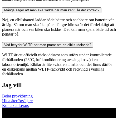
Många säger att man ska ”ladda när man kan”. Är det korrekt?
Nej, ett elbilsbatteri laddar både bättre och snabbare om batterinivån
är låg. Så om man ska åka på en längre bilresa är det fördelaktigt att
planera när och var bilen ska laddas. Det kan man spara både tid och
pengar på.
Vad betyder WLTP när man pratar om en elbils räckvidd?
WLTP är ett officiellt räckviddstest som utförs under kontrollerade
förhållanden (23°C, luftkonditionering avstängd osv.) i en
laboratoriemiljö. Elbilar är lite svårare att mäta och det finns därför
en diskrepans mellan WLTP-räckvidd och räckvidd i verkliga
förhållanden.
Jag vill
Boka provkörning
Hitta återförsäljare
Kontakta Lexus