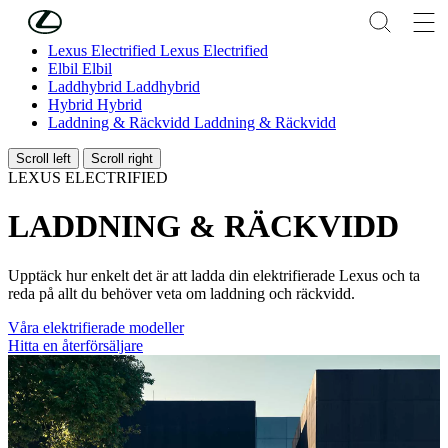
Hoppa till huvudinnehåll
(Tryck på Enter)
Lexus Electrified
Lexus Electrified
Elbil
Elbil
Laddhybrid
Laddhybrid
Hybrid
Hybrid
Laddning & Räckvidd
Laddning & Räckvidd
Scroll left
Scroll right
LEXUS ELECTRIFIED
LADDNING & RÄCKVIDD
Upptäck hur enkelt det är att ladda din elektrifierade Lexus och ta
reda på allt du behöver veta om laddning och räckvidd.
Våra elektrifierade modeller
Hitta en återförsäljare