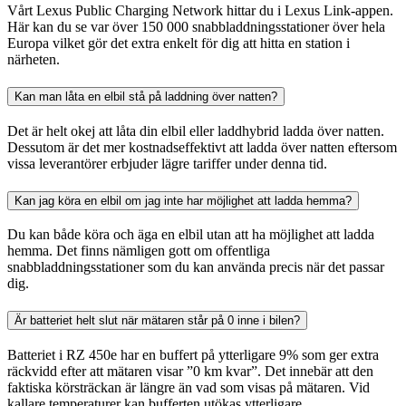
Vårt Lexus Public Charging Network hittar du i Lexus Link-appen.
Här kan du se var över 150 000 snabbladdningsstationer över hela
Europa vilket gör det extra enkelt för dig att hitta en station i
närheten.
Kan man låta en elbil stå på laddning över natten?
Det är helt okej att låta din elbil eller laddhybrid ladda över natten.
Dessutom är det mer kostnadseffektivt att ladda över natten eftersom
vissa leverantörer erbjuder lägre tariffer under denna tid.
Kan jag köra en elbil om jag inte har möjlighet att ladda hemma?
Du kan både köra och äga en elbil utan att ha möjlighet att ladda
hemma. Det finns nämligen gott om offentliga
snabbladdningsstationer som du kan använda precis när det passar
dig.
Är batteriet helt slut när mätaren står på 0 inne i bilen?
Batteriet i RZ 450e har en buffert på ytterligare 9% som ger extra
räckvidd efter att mätaren visar ”0 km kvar”. Det innebär att den
faktiska körsträckan är längre än vad som visas på mätaren. Vid
kallare temperaturer kan bufferten utökas ytterligare.