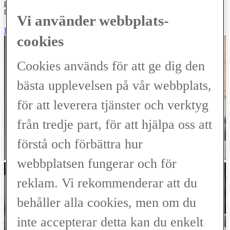
på 36 månader medan ett billån kan ha en löptid på mellan 12 och
84 månader, beroende på hur hög amortering du har valt.
Vi använder webbplats-
Läs mer om Privatleasing
cookies
Cookies används för att ge dig den
bästa upplevelsen på vår webbplats,
för att leverera tjänster och verktyg
från tredje part, för att hjälpa oss att
förstå och förbättra hur
webbplatsen fungerar och för
reklam. Vi rekommenderar att du
behåller alla cookies, men om du
inte accepterar detta kan du enkelt