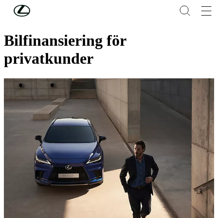
Hoppa till huvudinnehåll
(Tryck på Enter)
Finansiering privat
Bilfinansiering för
privatkunder