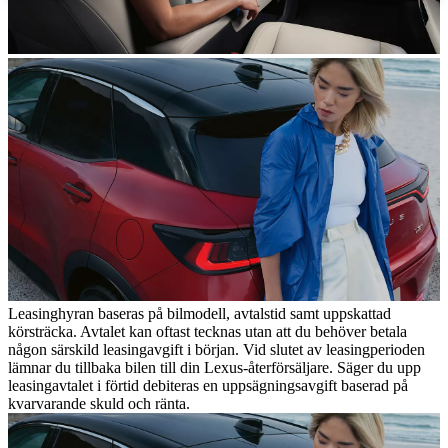
Leasinghyran baseras på bilmodell, avtalstid samt uppskattad
körsträcka. Avtalet kan oftast tecknas utan att du behöver betala
någon särskild leasingavgift i början. Vid slutet av leasingperioden
lämnar du tillbaka bilen till din Lexus-återförsäljare. Säger du upp
leasingavtalet i förtid debiteras en uppsägningsavgift baserad på
kvarvarande skuld och ränta.