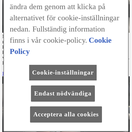
ändra dem genom att klicka på
alternativet för cookie-inställningar
nedan. Fullständig information
Månadsbetalningen på ett billån beräknas utifrån den totala skulden,
finns i vår cookie-policy.
Cookie
månadsamorteringarna och räntan. Du betalar minst 20 % i
kontantinsats (i enlighet med Konsumentkreditlagen), antingen
Policy
kontant eller i form av inbytesbil. Efter kontraktstidens slut kan du
välja att förlänga eller lösa lånet, alternativt betala kvarstående skuld.
Billånet kan alltid lösas i förtid utan några avgifter.
Cookie-inställningar
Läs mer om Billån
Endast nödvändiga
Acceptera alla cookies