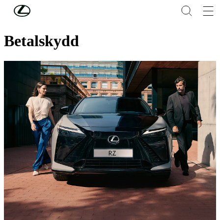
Hoppa till huvudinnehåll
(Tryck på Enter)
Finansiering privat
Betalskydd