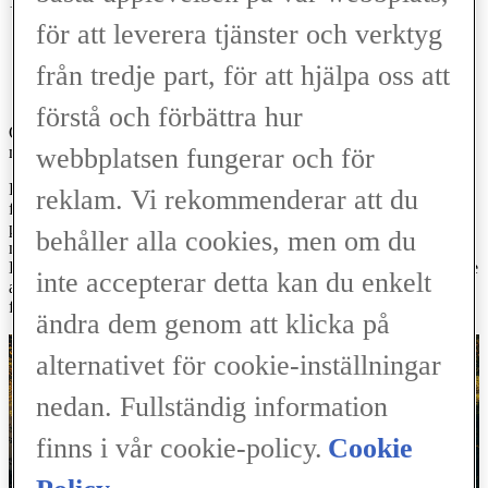
12 månader om du skulle drabbas av:
för att leverera tjänster och verktyg
Arbetslöshet
Sjukskrivning
från tredje part, för att hjälpa oss att
förstå och förbättra hur
Om du har Betalskydd Lån betalas dessutom hela lånet, eller
maximalt 500 000 av vid dödsfall.
webbplatsen fungerar och för
Från månad fyra kan du välja att förlänga ditt Betalskydd och
reklam. Vi rekommenderar att du
försäkringspremien är 5,4% av din aktuella månadskostnad för
privatleasing. För billån baseras försäkringspremien på
behåller alla cookies, men om du
månadskostnaden (amortering, ränta och aviavgift) för lånet.
Betalskyddet löper månadsvis och betalas tillsammans med ordinarie
inte accepterar detta kan du enkelt
avisering från Lexus Financial Services. Om du till exempel har en
försäkrad månadskostnad på 2500 kr blir försäkringspremien 135 kr.
ändra dem genom att klicka på
alternativet för cookie-inställningar
nedan. Fullständig information
finns i vår cookie-policy.
Cookie