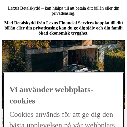
Lexus Betalskydd – kan hjälpa till att betala ditt billån eller din
privatleasing.
Med Betalskydd från Lexus Financial Services kopplat till ditt
billån eller din privatleasing kan du ge dig själv och din familj
ökad ekonomisk trygghet.
Vi använder webbplats-
cookies
Cookies används för att ge dig den
Betalskyddet ingår kostnadsfritt i tre månader vid tecknande av nytt
billån eller ny privatleasing och täcker din månadskostnad i upp till
bästa upplevelsen på vår webbplats,