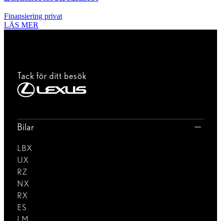
Finansiering privat
LÄS MER
Tack för ditt besök
Bilar
LBX
UX
RZ
NX
RX
ES
LM