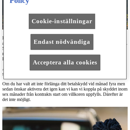
Policy
Cookie-inställningar
Betalskyddet kan ge dig trygghet om du skulle drabbas av
Endast nödvändiga
arbetslöshet eller sjukskrivning på grund av sjukdom eller olycksfall.
Skyddet kan betala din månadskostnad upp till 10 000 kronor per
månad i maximalt 12 månader. Vid dödsfall löser skyddet hela
låneskulden, eller upp till 500 000 kronor.
Acceptera alla cookies
Är ni två som står på lånet kan ni båda skydda er mot arbetslöshet,
sjukskrivning och dödsfall genom att teckna var sitt betalskydd.
Om du har valt att inte förlänga ditt betalskydd vid månad fyra men
sedan önskar aktivera det igen kan vi kan vi koppla på skyddet inom
sex månader från kontrakts start om villkoren uppfylls. Därefter är
det inte möjligt.