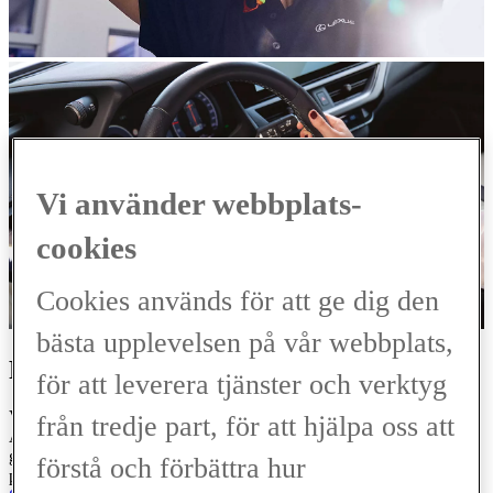
Vi använder webbplats-
cookies
Cookies används för att ge dig den
bästa upplevelsen på vår webbplats,
REPARERA DIN LEXUS
för att leverera tjänster och verktyg
Vi erbjuder en komplett uppsättning av reparationer för din Lexus.
från tredje part, för att hjälpa oss att
Allt från små skador eller repor till mer omfattande reparationer som
gör att din Lexus ser ut som ny. Våra tränade tekniker lagar din bil
förstå och förbättra hur
professionellt och smidigt, alltid med Lexus originaldelar.