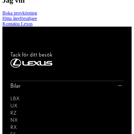
Jag vill
Boka provkörning
Hitta återförsäljare
Kontakta Lexus
Tack för ditt besök
Bilar
LBX
UX
RZ
NX
RX