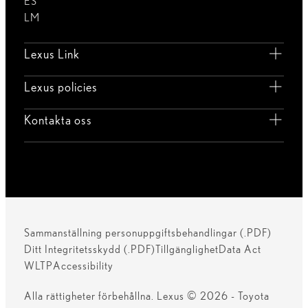
ES
LM
Lexus Link
Lexus policies
Kontakta oss
Sammanställning personuppgiftsbehandlingar (.PDF)
Ditt Integritetsskydd (.PDF)
Tillgänglighet
Data Act
WLTP
Accessibility
Alla rättigheter förbehållna. Lexus © 2026 - Toyota