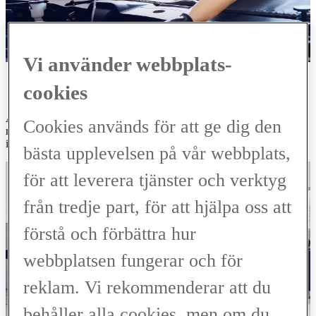
Vi använder webbplats-
OLJEBYTE PÅ DIN BIL
cookies
Även om oljebyte görs som en del av service för din Lexus är det
Cookies används för att ge dig den
miltalen som avgör hur ofta du behöver byta oljan. För att få mer
information kontakta din närmaste serviceverkstad.
bästa upplevelsen på vår webbplats,
för att leverera tjänster och verktyg
från tredje part, för att hjälpa oss att
förstå och förbättra hur
webbplatsen fungerar och för
reklam. Vi rekommenderar att du
behåller alla cookies, men om du