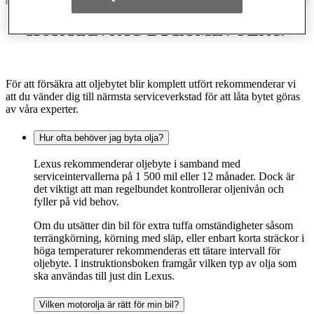
HUR KAN JAG BYTA MIN OLJA?
För att försäkra att oljebytet blir komplett utfört rekommenderar vi
att du vänder dig till närmsta serviceverkstad för att låta bytet göras
av våra experter.
Hur ofta behöver jag byta olja?
Lexus rekommenderar oljebyte i samband med
serviceintervallerna på 1 500 mil eller 12 månader. Dock är
det viktigt att man regelbundet kontrollerar oljenivån och
fyller på vid behov.
Om du utsätter din bil för extra tuffa omständigheter såsom
terrängkörning, körning med släp, eller enbart korta sträckor i
höga temperaturer rekommenderas ett tätare intervall för
oljebyte. I instruktionsboken framgår vilken typ av olja som
ska användas till just din Lexus.
Vilken motorolja är rätt för min bil?