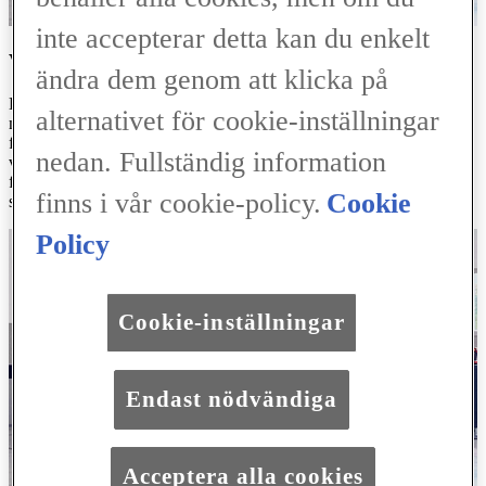
inte accepterar detta kan du enkelt
VARFÖR SKA JAG BYTA OLJA?
ändra dem genom att klicka på
Ett oljebyte innefattar att man avlägsnar all gammal olja från bilens
alternativet för cookie-inställningar
motor och ersätter den med ny. Processen är avgörande för att
förbättra livslängden på motorns delar genom att förhindra den
nedan. Fullständig information
värme som uppkommer genom friktion och korrision. Samtidigt
försäkras man om att oljefiltret fortsättningsvis kan förhindra att
finns i vår cookie-policy.
Cookie
större eller skadliga partiklar kan passera in i motorn.
Policy
Cookie-inställningar
Endast nödvändiga
Acceptera alla cookies