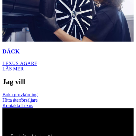
DÄCK
LEXUS-ÄGARE
LÄS MER
Jag vill
Boka provkörning
Hitta återförsäljare
Kontakta Lexus