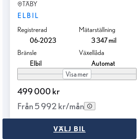
TÄBY
ELBIL
Registrerad
Mätarställning
06-2023
3 347 mil
Bränsle
Växellåda
Elbil
Automat
Visa mer
499 000 kr
Från 5 992 kr/mån
VÄLJ BIL