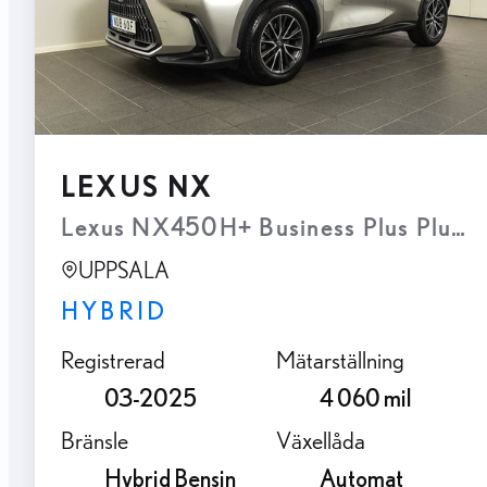
LEXUS NX
Lexus NX450H+ Business Plus Plug-I
UPPSALA
HYBRID
Registrerad
Mätarställning
03-2025
4 060 mil
Bränsle
Växellåda
Hybrid Bensin
Automat