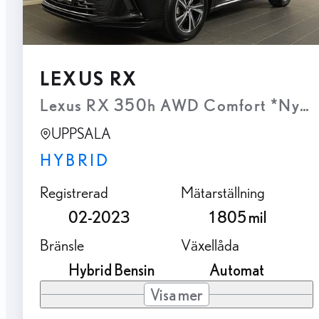
LEXUS RX
Lexus RX 350h AWD Comfort *Nya K
UPPSALA
HYBRID
Registrerad
Mätarställning
02-2023
1 805 mil
Bränsle
Växellåda
Hybrid Bensin
Automat
Visa mer