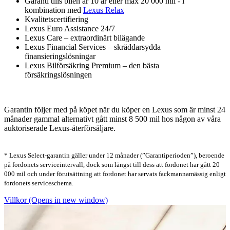
Garanti tills bilen är 10 år eller max 20 000 mil - i
kombination med
Lexus Relax
Kvalitetscertifiering
Lexus Euro Assistance 24/7
Lexus Care – extraordinärt bilägande
Lexus Financial Services – skräddarsydda
finansieringslösningar
Lexus Bilförsäkring Premium – den bästa
försäkringslösningen
Garantin följer med på köpet när du köper en Lexus som är minst 24
månader gammal alternativt gått minst 8 500 mil hos någon av våra
auktoriserade Lexus-återförsäljare.
* Lexus Select-garantin gäller under 12 månader (”Garantiperioden”), beroende
på fordonets serviceintervall, dock som längst till dess att fordonet har gått 20
000 mil och under förutsättning att fordonet har servats fackmannamässig enligt
fordonets serviceschema.
Villkor
(Opens in new window)