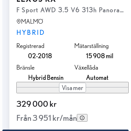
F Sport AWD 3.5 V6 313h Panorama 
MALMÖ
HYBRID
Registrerad
Mätarställning
02-2018
15 908 mil
Bränsle
Växellåda
Hybrid Bensin
Automat
Visa mer
329 000 kr
Från 3 951 kr/mån