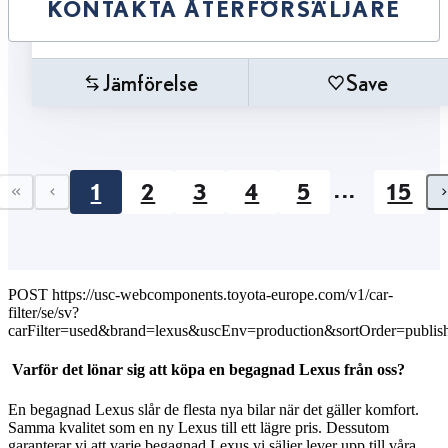
KONTAKTA ÅTERFÖRSÄLJARE
Jämförelse
Save
...
1
2
3
4
5
15
First page
Previous page
POST https://usc-webcomponents.toyota-europe.com/v1/car-
filter/se/sv?
carFilter=used&brand=lexus&uscEnv=production&sortOrder=publis
Varför det lönar sig att köpa en begagnad Lexus från oss?
En begagnad Lexus slår de flesta nya bilar när det gäller komfort.
Samma kvalitet som en ny Lexus till ett lägre pris. Dessutom
garanterar vi att varje begagnad Lexus vi säljer lever upp till våra