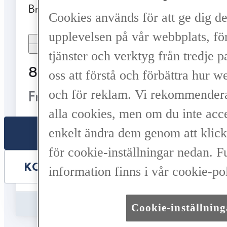
Bränsle
Växellåda
Cookies används för att ge dig d
Hybrid Bensin
Automat
upplevelsen på vår webbplats, för
Visa mer
tjänster och verktyg från tredje pa
809 900 kr
oss att förstå och förbättra hur 
Från 9 724 kr/mån
och för reklam. Vi rekommenderar
alla cookies, men om du inte acc
enkelt ändra dem genom att klicka
VÄLJ BIL
för cookie-inställningar nedan. F
KONTAKTA ÅTERFÖRSÄLJARE
information finns i vår cookie-pol
Jämförelse
Save
Cookie-inställning