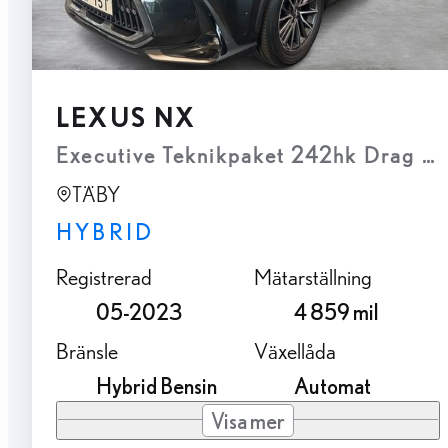
LEXUS NX
Executive Teknikpaket 242hk Drag P
TÄBY
HYBRID
Registrerad
Mätarställning
05-2023
4 859 mil
Bränsle
Växellåda
Hybrid Bensin
Automat
Visa mer