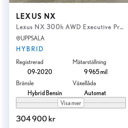
LEXUS NX
Lexus NX 300h AWD Executive Pre
UPPSALA
HYBRID
Registrerad
Mätarställning
09-2020
9 965 mil
Bränsle
Växellåda
Hybrid Bensin
Automat
Visa mer
304 900 kr