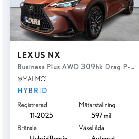
LEXUS NX
Business Plus AWD 309hk Drag P-vär
MALMÖ
HYBRID
Registrerad
Mätarställning
11-2025
597 mil
Bränsle
Växellåda
Hybrid Bensin
Automat