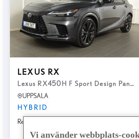
LEXUS RX
UPPSALA
HYBRID
Registrerad
Mätarställning
09-2025
730 mil
Vi använder webbplats-cook