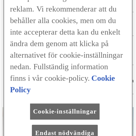
Lägre självrisk vid skadegörelse.
reklam. Vi rekommenderar att du
behåller alla cookies, men om du
Förtur till skadebesiktningen i händelse av skada.
inte accepterar detta kan du enkelt
ändra dem genom att klicka på
Självriskreducering med 3 000 kr vid skador som täcks av
alternativet för cookie-inställningar
vagnskadegarantin.
nedan. Fullständig information
finns i vår cookie-policy.
Cookie
Försäkringens fullständiga omfattning och villkor finns att läsa
på lexusbilforsakring.se
Policy
Cookie-inställningar
Endast nödvändiga