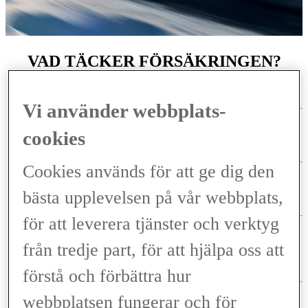
VAD TÄCKER FÖRSÄKRINGEN?
Hyrbilsförsäkring upp till 90 dagar.
Vi använder webbplats-
cookies
10 års/15 000 mils maskin- och elektronikskadeförsäkring.
Cookies används för att ge dig den
bästa upplevelsen på vår webbplats,
0 kr i trafiksjälvrisk.
för att leverera tjänster och verktyg
från tredje part, för att hjälpa oss att
Ingen självrisk vid djurkollision, gäller även
vagnskadegaranti.
förstå och förbättra hur
webbplatsen fungerar och för