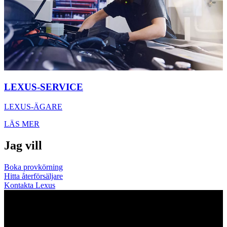
LEXUS-SERVICE
LEXUS-ÄGARE
LÄS MER
Jag vill
Boka provkörning
Hitta återförsäljare
Kontakta Lexus