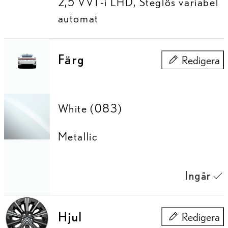
2,5 VVT-i LHD
,
Steglös variabel
automat
Färg
Redigera
Färg
White (083)
Metallic
Ingår
Hjul
Redigera
Hjul