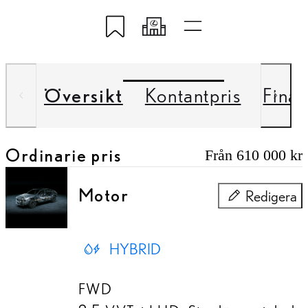
Spara på Lexus Link
Dela min kod
Snabba länkar
Översikt
Kontantpris
Finan
Ordinarie pris
Från 610 000 kr
Motor
Redigera
Motor
HYBRID
FWD