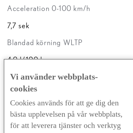
Acceleration 0-100 km/h
7,7 sek
Blandad körning WLTP
4,9 l/100 km
Vi använder webbplats-
CO2-utsläpp blandad körning
WLTP
cookies
Cookies används för att ge dig den
112 g/km
bästa upplevelsen på vår webbplats,
Läs mer
för att leverera tjänster och verktyg