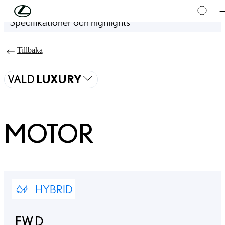
Hoppa till huvudinnehåll
(Tryck på Enter)
Specifikationer och highlights
Pris uppdaterat Priset för din konfiguration är Från 610 000 kr
Tillbaka
VALD
LUXURY
MOTOR
HYBRID
FWD