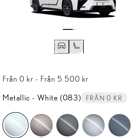
Från 0 kr
-
Från 5 500 kr
Föregående bild
Nästa bild
Metallic
-
White (083)
FRÅN 0 KR