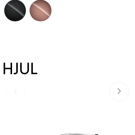
White (083)
Sonic Titanium (1J7)
Sonic Grey (1L1)
Sonic Platinum (1L2)
Sou (1M
Graphite Black (223)
Sonic Copper (4Y5)
HJUL
Föregående bild
Nästa bi