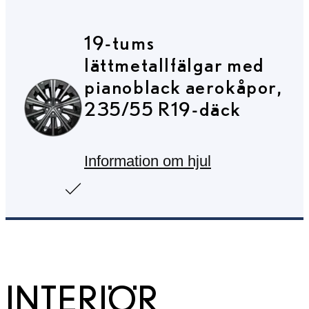
19-tums
lättmetallfälgar med
pianoblack aerokåpor,
235/55 R19-däck
Information om hjul
INTERIÖR