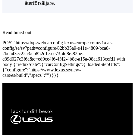
återförsäljare.
Read timed out
POST https://dxp-webcarconfig.lexus-europe.com/v1/car-
config/se/sv?path=configure/82bb35a9-e41e-4809-bca8-
2be543ec22a3/cb852c1e-ee73-4d8e-82be-
c89d027c3f6a&c=ed9ce4f6-4f42-4b8c-a15a-08aa613cefd1 with
body {"reduxState":{"carConfigSettings":{"loadedStepUrls":
{"configure":"https://www.lexus.se/new-
cars/es/build","specs":""}}}}
Tack för ditt besök