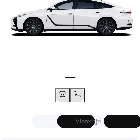
Hjul
Vinterhjul
Föregående bild
Nästa bild