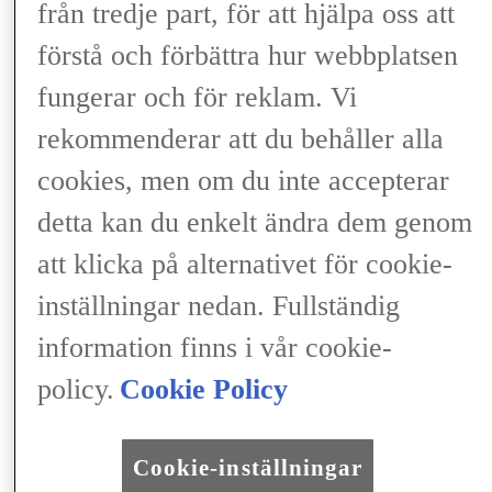
från tredje part, för att hjälpa oss att
Från 639 000 kr
förstå och förbättra hur webbplatsen
EL
fungerar och för reklam. Vi
rekommenderar att du behåller alla
FWD
cookies, men om du inte accepterar
detta kan du enkelt ändra dem genom
Elektrisk motor 165kW 2EL-,1AT
,
att klicka på alternativet för cookie-
1AT
inställningar nedan. Fullständig
information finns i vår cookie-
Max. effekt (hk)
policy.
Cookie Policy
224 Hk
Cookie-inställningar
Max. effekt (kW)