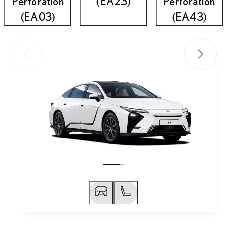
Perforation
(EA23)
Perforation
(EA03)
(EA43)
Föregående bild
Nästa bi
Föregående bild
Nästa bild