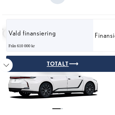
ÖVERSIKT
Vald finansiering
Finansi
Från 610 000 kr
Föregående bild
Nästa bi
TOTALT