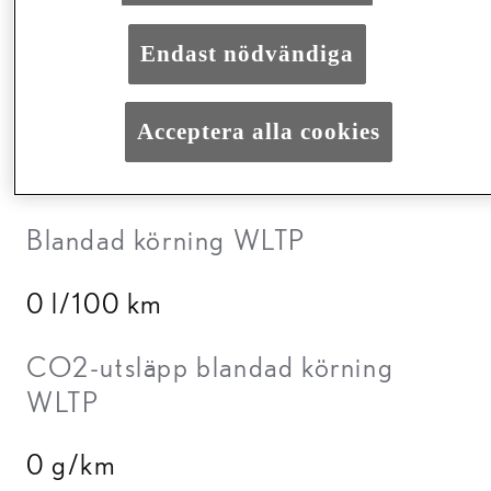
165 kW
Endast nödvändiga
Acceleration 0-100 km/h
Acceptera alla cookies
8,0 sek
Blandad körning WLTP
0 l/100 km
CO2-utsläpp blandad körning
WLTP
0 g/km