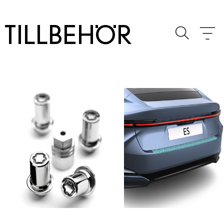
TILLBEHÖR
Byt
Vä