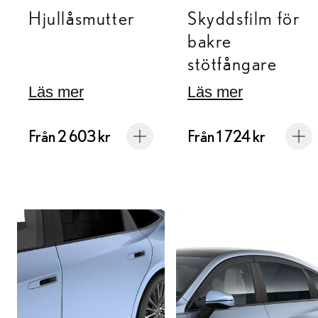
Hjullåsmutter
Skyddsfilm för
bakre
stötfångare
Läs mer
Läs mer
Från 2 603 kr
Från 1 724 kr