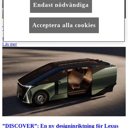
Endast nödvändiga
Acceptera alla cookies
TEKNOLOGI
UPPTÄCK LEXUS
Läs mer
”DISCOVER”: En ny designinriktning för Lexus