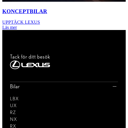
KONCEPTBILAR
UPPTÄCK LEXUS
Läs mer
Tack för ditt besök
Bilar
LBX
UX
RZ
NX
RX