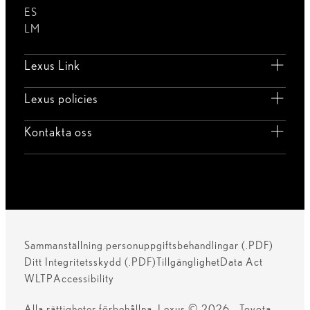
ES
LM
Lexus Link
Lexus policies
Kontakta oss
Sammanställning personuppgiftsbehandlingar (.PDF)
Ditt Integritetsskydd (.PDF)
Tillgänglighet
Data Act
WLTP
Accessibility
Alla rättigheter förbehållna. Lexus © 2026 - Toyota