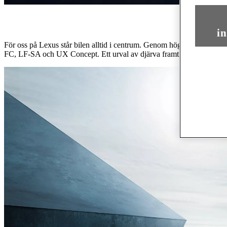
in
För oss på Lexus står bilen alltid i centrum. Genom hög entusiasm oc
FC, LF-SA och UX Concept. Ett urval av djärva framtidsvisioner som g