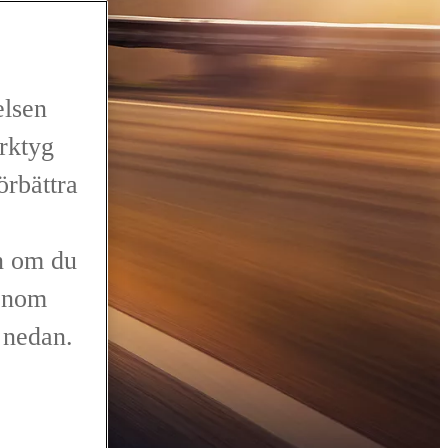
elsen
erktyg
förbättra
n om du
genom
r nedan.