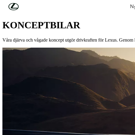
Hoppa till huvudinnehåll
(Tryck på Enter)
Ny
UPPTÄCK LEXUS
KONCEPTBILAR
Våra djärva och vågade koncept utgör drivkraften för Lexus. Genom kreat