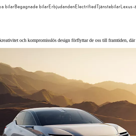
a bilar
Begagnade bilar
Erbjudanden
Electrified
Tjänstebilar
Lexus-
ivitet och kompromisslös design förflyttar de oss till framtiden, där de