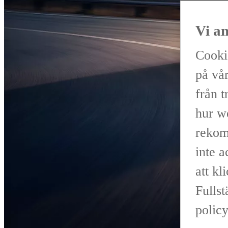
Vi a
Cooki
på vår
från t
hur w
rekom
inte 
att kl
Fullst
policy