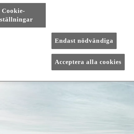
Cookie-
EN BRED HORISONT
ställningar
h stark framtidssträvan är vårt ständiga mål att skapa något extraordi
ett besökare på bilmässor världen över en inblick i framtiden.
Endast nödvändiga
Acceptera alla cookies