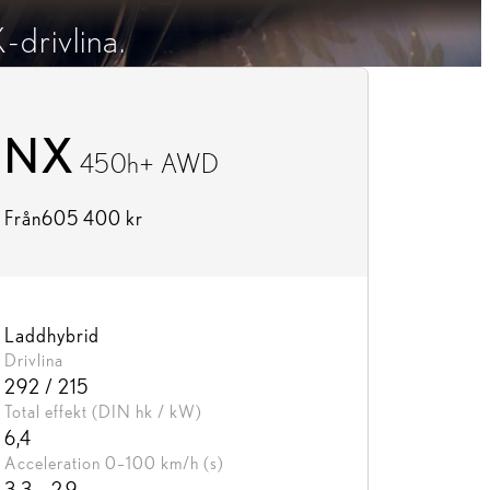
-drivlina.
NX
450h+ AWD
Från
605 400 kr
Laddhybrid
Drivlina
292 / 215
Total effekt (DIN hk / kW)
6,4
Acceleration 0–100 km/h (s)
3,3 – 2,9