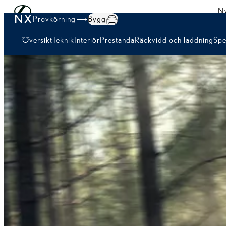
Hoppa till huvudinnehåll
(Tryck på Enter)
Ny
NX
Provkörning
Bygg
Översikt
Teknik
Interiör
Prestanda
Räckvidd och laddning
Spe