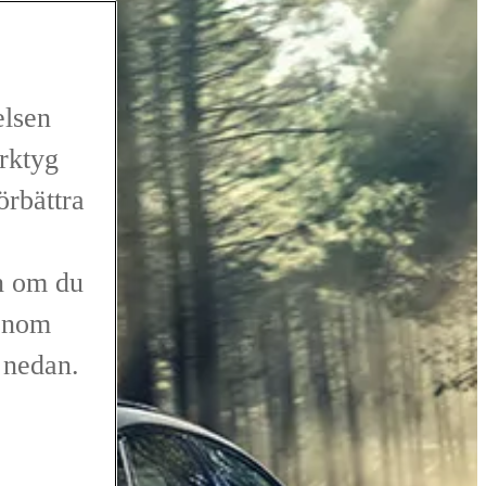
elsen
erktyg
förbättra
n om du
genom
r nedan.