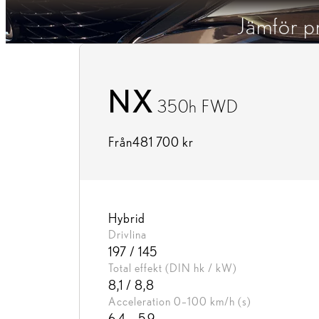
Jämför pr
NX
350h FWD
Från
481 700 kr
Hybrid
Drivlina
197 / 145
Total effekt (DIN hk / kW)
8,1 / 8,8
Acceleration 0–100 km/h (s)
6,4 – 5,9