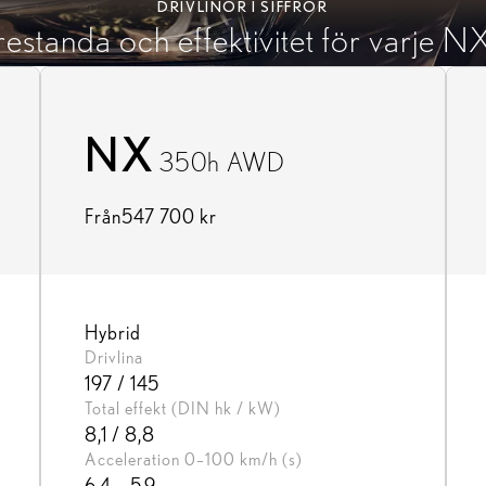
DRIVLINOR I SIFFROR
estanda och effektivitet för varje NX
NX
350h AWD
Från
547 700 kr
Hybrid
Drivlina
197 / 145
Total effekt (DIN hk / kW)
8,1 / 8,8
Acceleration 0–100 km/h (s)
6,4 – 5,9