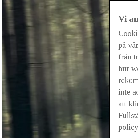
Vi a
Cooki
på vår
från t
hur w
rekom
inte 
att kl
Fullst
policy