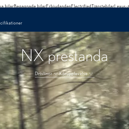
a bilar
Begagnade bilar
Erbjudanden
Electrified
Tjänstebilar
Lexus-
cifikationer
NX prestanda
Drivlinor
Körupplevelse