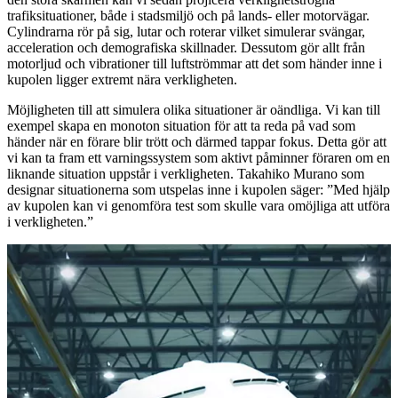
trafiksituationer, både i stadsmiljö och på lands- eller motorvägar.
Cylindrarna rör på sig, lutar och roterar vilket simulerar svängar,
acceleration och demografiska skillnader. Dessutom gör allt från
motorljud och vibrationer till luftströmmar att det som händer inne i
kupolen ligger extremt nära verkligheten.
Möjligheten till att simulera olika situationer är oändliga. Vi kan till
exempel skapa en monoton situation för att ta reda på vad som
händer när en förare blir trött och därmed tappar fokus. Detta gör att
vi kan ta fram ett varningssystem som aktivt påminner föraren om en
liknande situation uppstår i verkligheten. Takahiko Murano som
designar situationerna som utspelas inne i kupolen säger: ”Med hjälp
av kupolen kan vi genomföra test som skulle vara omöjliga att utföra
i verkligheten.”