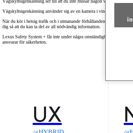
Vägskyltsigenkänning ser till att du inte missar någon viktig informa
Vägskyltsigenkänning använder sig av en kamera i vindrutan och läser 
in
När du kör i hetsig trafik och i utmanande förhållanden är det lätt at
dig så att du kan ta del av all nödvändig information.
Lexus Safety System + får inte under några omständigheter användas f
ansvarar för säkerheten.
UX
HYBRID