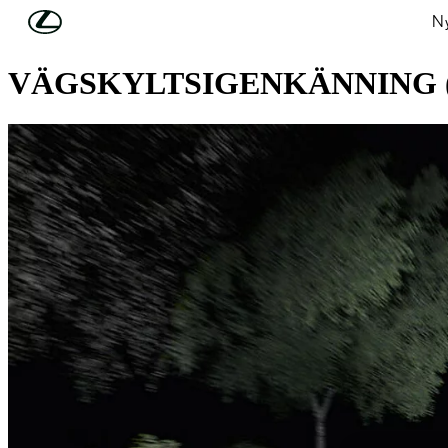
Hoppa till huvudinnehåll
(Tryck på Enter)
Ny
LEXUS SAFETY SYSTEM +
VÄGSKYLTSIGENKÄNNING 