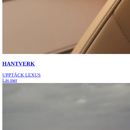
HANTVERK
UPPTÄCK LEXUS
Läs mer