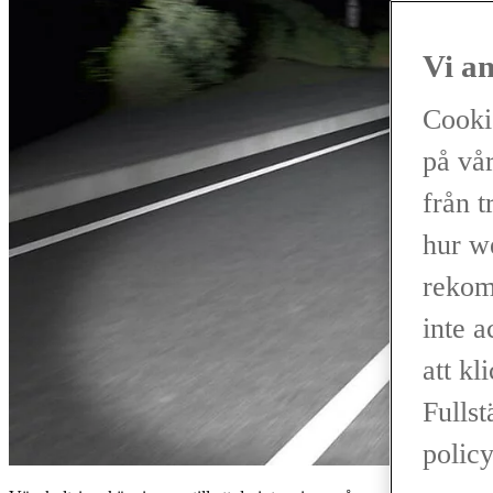
Vi a
Cooki
på vår
från t
hur w
rekom
inte 
att kl
Fullst
policy