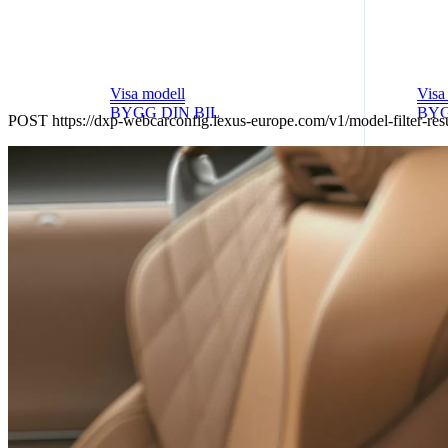
Visa modell
Visa
BYGG DIN BIL
BYG
POST https://dxp-webcarconfig.lexus-europe.com/v1/model-filt