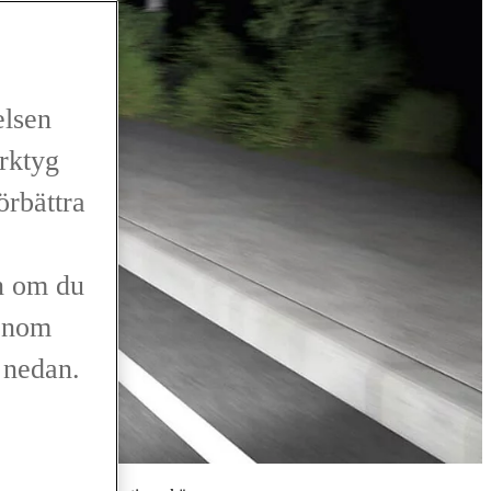
elsen
erktyg
förbättra
n om du
genom
r nedan.