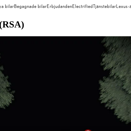
a bilar
Begagnade bilar
Erbjudanden
Electrified
Tjänstebilar
Lexus-
(RSA)