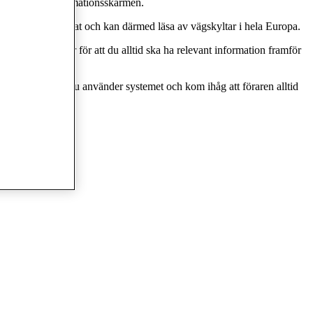
rekt på multiinformationsskärmen.
stemet är avancerat och kan därmed läsa av vägskyltar i hela Europa.
änning finns där för att du alltid ska ha relevant information framför
onsboken innan du använder systemet och kom ihåg att föraren alltid