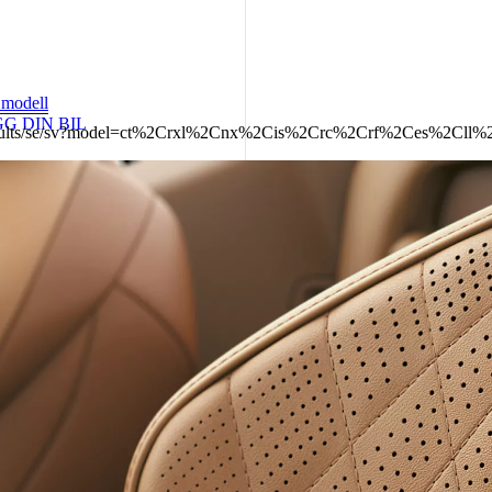
 modell
G DIN BIL
er-results/se/sv?model=ct%2Crxl%2Cnx%2Cis%2Crc%2Crf%2Ces%2Cll