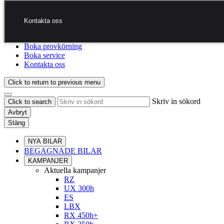
Hoppa till huvudinnehåll
(Tryck på Enter)
Kontakta oss
Kontakta oss
Jag vill....
Klicka för att stänga kontaktöverlägget
Boka provkörning
Boka service
Kontakta oss
Click to return to previous menu
Skriv in sökord
Click to search
Avbryt
Stäng
NYA BILAR
BEGAGNADE BILAR
KAMPANJER
Aktuella kampanjer
RZ
UX 300h
ES
LBX
RX 450h+