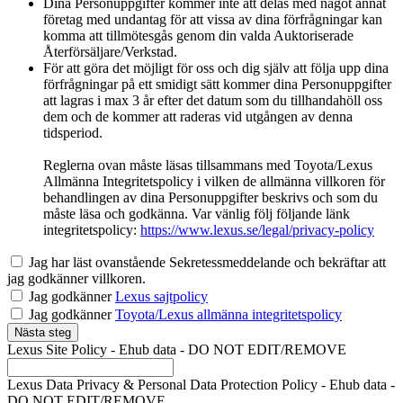
Dina Personuppgifter kommer inte att delas med något annat
företag med undantag för att vissa av dina förfrågningar kan
komma att tillmötesgås genom din valda Auktoriserade
Återförsäljare/Verkstad.
För att göra det möjligt för oss och dig själv att följa upp dina
förfrågningar på ett smidigt sätt kommer dina Personuppgifter
att lagras i max 3 år efter det datum som du tillhandahöll oss
dem och de kommer att raderas vid utgången av denna
tidsperiod.
Reglerna ovan måste läsas tillsammans med Toyota/Lexus
Allmänna Integritetspolicy i vilken de allmänna villkoren för
behandlingen av dina Personuppgifter beskrivs och som du
måste läsa och godkänna. Var vänlig följ följande länk
integritetspolicy:
https://www.lexus.se/legal/privacy-policy
Jag har läst ovanstående Sekretessmeddelande och bekräftar att
jag godkänner villkoren.
Jag godkänner
Lexus sajtpolicy
Jag godkänner
Toyota/Lexus allmänna integritetspolicy
Nästa steg
Lexus Site Policy - Ehub data - DO NOT EDIT/REMOVE
Lexus Data Privacy & Personal Data Protection Policy - Ehub data -
DO NOT EDIT/REMOVE