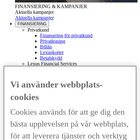
FINANSIERING & KAMPANJER
Aktuella kampanjer
Aktuella kampanjer
FINANSIERING
Privatkund
Finansering för privatkund
Privatleasing
Billån
Lexuskortet
Betalskydd
Lexus Financial Services
Kundservice
Min Finansiering
(Opens in new window)
Företagskund
Vi använder webbplats-
Finansering för företag
Företagsleasing
cookies
Billån för företag
Billån för taxi
Bilförsäkring
Cookies används för att ge dig den
Lexus bilförsäkring
Bilförsäkring privat
bästa upplevelsen på vår webbplats,
Bilförsäkring företag
Vägassistans
för att leverera tjänster och verktyg
Se och teckna
(Opens in new window)