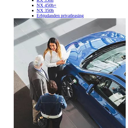
RX 350h
NX 450h+
NX 350h
Erbjudanden privatleasing