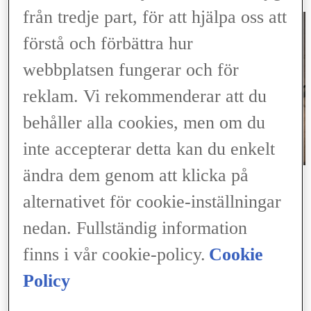
Skadeanmälan
från tredje part, för att hjälpa oss att
förstå och förbättra hur
webbplatsen fungerar och för
reklam. Vi rekommenderar att du
behåller alla cookies, men om du
inte accepterar detta kan du enkelt
ändra dem genom att klicka på
Min Finansiering
Logga in
alternativet för cookie-inställningar
Logga in
(Opens in new window)
ELECTRIFIED
nedan. Fullständig information
Upptäck Lexus Electrified
Elbil
finns i vår cookie-policy.
Cookie
Laddhybrid
Hybrid
Laddning & räckvidd
Policy
Laddbox
Battery Passport
(Opens in new window)