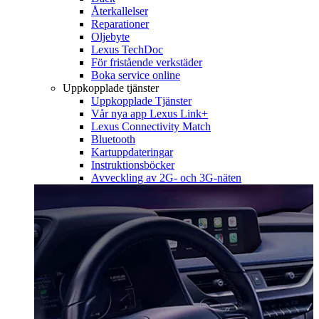
Återkallelser
Reparationer
Oljebyte
Lexus TechDoc
För fristående verkstäder
Boka service online
Uppkopplade tjänster
Uppkopplade Tjänster
Vår nya app Lexus Link+
Lexus Connectivity Match
Bluetooth
Kartuppdateringar
Instruktionsböcker
Avveckling av 2G- och 3G-näten