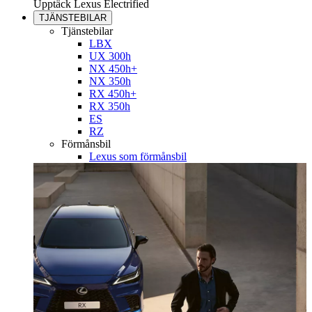
Upptäck Lexus Electrified
TJÄNSTEBILAR
Tjänstebilar
LBX
UX 300h
NX 450h+
NX 350h
RX 450h+
RX 350h
ES
RZ
Förmånsbil
Lexus som förmånsbil