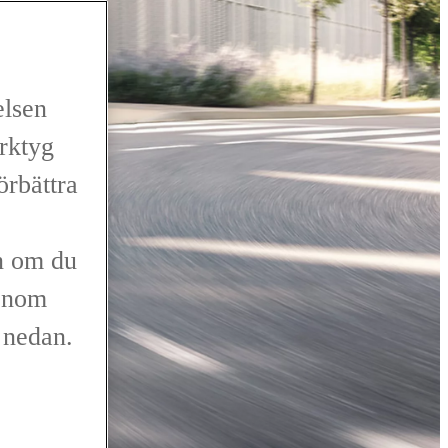
elsen
erktyg
förbättra
n om du
genom
r nedan.