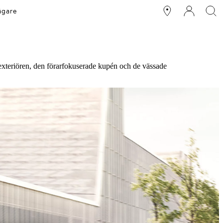
ägare
teriören, den förarfokuserade kupén och de vässade