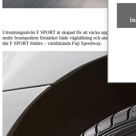
in
Utrustningsnivån F SPORT är skapad för att väcka uppmärksamhet gen
nedre frontspoilern förstärker både väghållning och utseende. Dess
där F SPORT föddes – världskända Fuji Speedway.