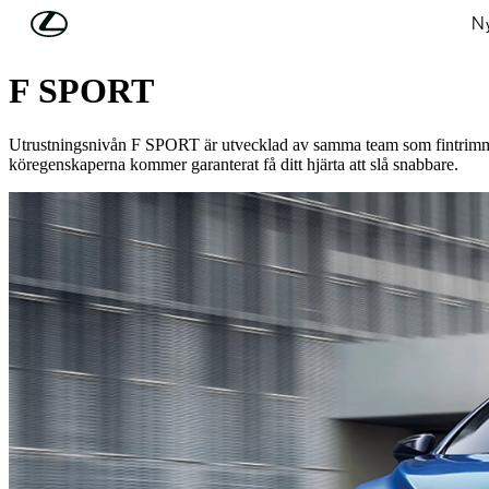
Hoppa till huvudinnehåll
(Tryck på Enter)
Ny
PRESTANDA
F SPORT
Utrustningsnivån F SPORT är utvecklad av samma team som fintrimm
köregenskaperna kommer garanterat få ditt hjärta att slå snabbare.