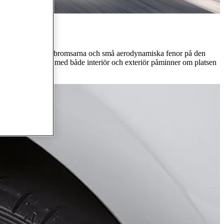
ylluftsinsläpp för bromsarna och små aerodynamiska fenor på den
mblem som längs med både interiör och exteriör påminner om platsen