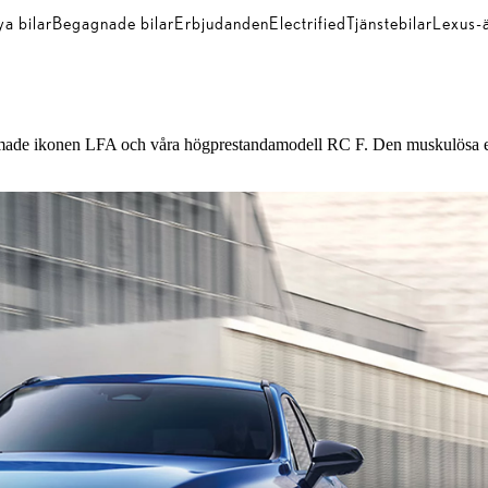
a bilar
Begagnade bilar
Erbjudanden
Electrified
Tjänstebilar
Lexus-
ade ikonen LFA och våra högprestandamodell RC F. Den muskulösa ex