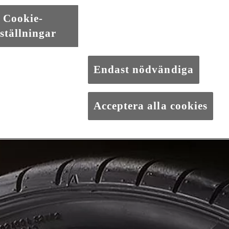
Cookie-
F SPORT exteriör design
ställningar
om den distinkta spindelgrillen och skimrande kromade detaljerna. K
utom ingår även unika F SPORT lättmetallfälgar och diskreta F SPORT e
Endast nödvändiga
Acceptera alla cookies