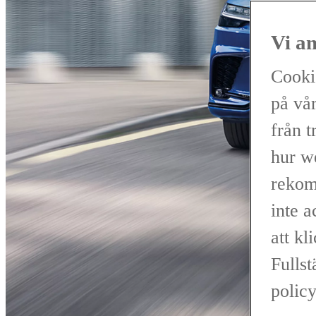
Vi a
Cooki
på vår
från t
hur w
rekom
inte 
att kl
Fullst
policy