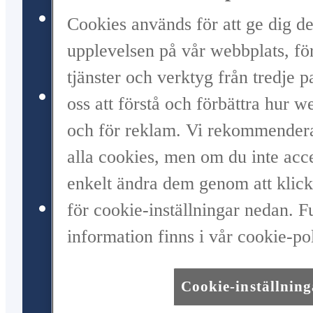
Lexus Care – extraordinärt
Cookies används för att ge dig d
bilägande
upplevelsen på vår webbplats, för
tjänster och verktyg från tredje pa
Lexus Financial Services –
oss att förstå och förbättra hur 
skräddarsydda
och för reklam. Vi rekommenderar
alla cookies, men om du inte acc
finansieringslösningar
enkelt ändra dem genom att klicka
Lexus Bilförsäkring Premium
för cookie-inställningar nedan. F
information finns i vår cookie-pol
– den bästa
försäkringslösningen
Cookie-inställning