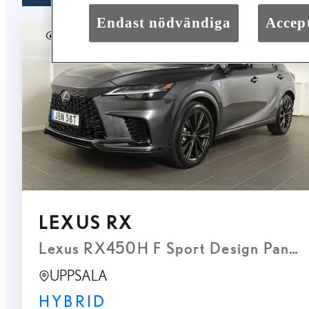
Endast nödvändiga
Accept
LEXUS RX
UPPSALA
HYBRID