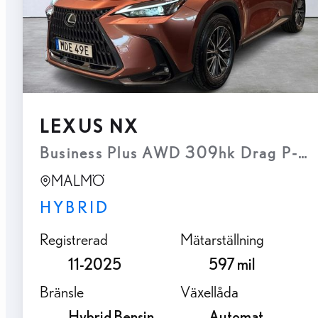
LEXUS NX
Business Plus AWD 309hk Drag P-vär
MALMÖ
HYBRID
Registrerad
Mätarställning
11-2025
597 mil
Bränsle
Växellåda
Hybrid Bensin
Automat