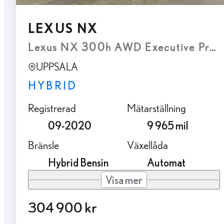
LEXUS NX
Lexus NX 300h AWD Executive Pre
UPPSALA
HYBRID
Registrerad
Mätarställning
09-2020
9 965 mil
Bränsle
Växellåda
Hybrid Bensin
Automat
Visa mer
304 900 kr