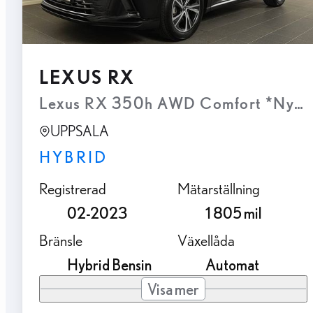
LEXUS RX
Lexus RX 350h AWD Comfort *Nya K
UPPSALA
HYBRID
Registrerad
Mätarställning
02-2023
1 805 mil
Bränsle
Växellåda
Hybrid Bensin
Automat
Visa mer