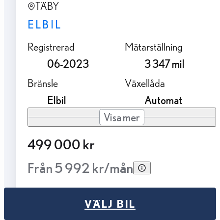
TÄBY
ELBIL
Registrerad
Mätarställning
06-2023
3 347 mil
Bränsle
Växellåda
Elbil
Automat
Visa mer
499 000 kr
Från 5 992 kr/mån
VÄLJ BIL