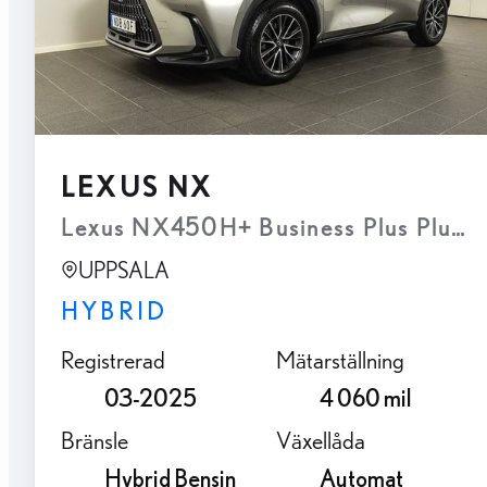
LEXUS NX
Lexus NX450H+ Business Plus Plug-I
UPPSALA
HYBRID
Registrerad
Mätarställning
03-2025
4 060 mil
Bränsle
Växellåda
Hybrid Bensin
Automat