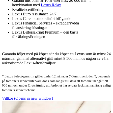
Garanti tills bilen är 10 år eller max 20 000 mil - i
kombination med
Lexus Relax
Kvalitetscertifiering
Lexus Euro Assistance 24/7
Lexus Care – extraordinärt bilägande
Lexus Financial Services – skräddarsydda
finansieringslösningar
Lexus Bilförsäkring Premium – den bästa
försäkringslösningen
Garantin följer med på köpet när du köper en Lexus som är minst 24
månader gammal alternativt gått minst 8 500 mil hos någon av våra
auktoriserade Lexus-återförsäljare.
* Lexus Select-garantin gäller under 12 månader (”Garantiperioden”), beroende
på fordonets serviceintervall, dock som längst till dess att fordonet har gått 20
000 mil och under förutsättning att fordonet har servats fackmannamässig enligt
fordonets serviceschema.
Villkor
(Opens in new window)