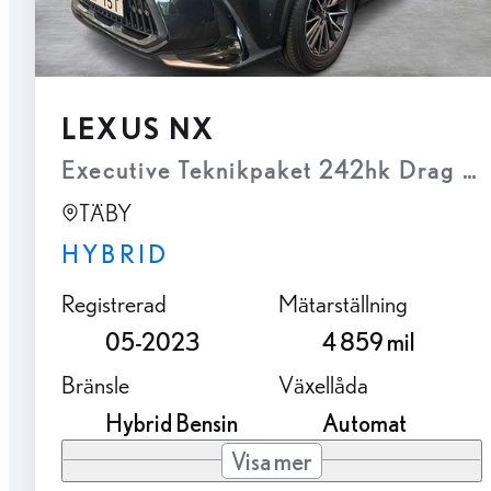
LEXUS NX
Executive Teknikpaket 242hk Drag P
TÄBY
HYBRID
Registrerad
Mätarställning
05-2023
4 859 mil
Bränsle
Växellåda
Hybrid Bensin
Automat
Visa mer