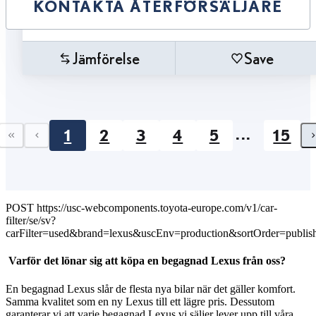
KONTAKTA ÅTERFÖRSÄLJARE
Jämförelse
Save
...
1
2
3
4
5
15
First page
Previous page
POST https://usc-webcomponents.toyota-europe.com/v1/car-
filter/se/sv?
carFilter=used&brand=lexus&uscEnv=production&sortOrder=publis
Varför det lönar sig att köpa en begagnad Lexus från oss?
En begagnad Lexus slår de flesta nya bilar när det gäller komfort.
Samma kvalitet som en ny Lexus till ett lägre pris. Dessutom
garanterar vi att varje begagnad Lexus vi säljer lever upp till våra