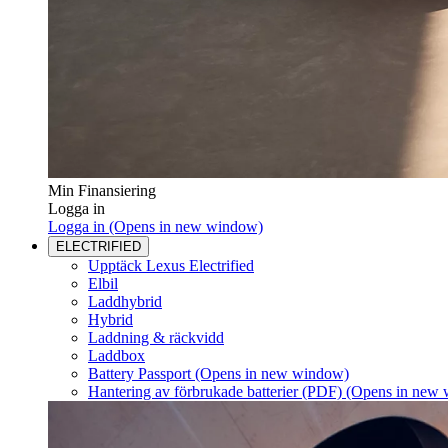
Min Finansiering
Logga in
Logga in
(Opens in new window)
ELECTRIFIED
Upptäck Lexus Electrified
Elbil
Laddhybrid
Hybrid
Laddning & räckvidd
Laddbox
Battery Passport
(Opens in new window)
Hantering av förbrukade batterier (PDF)
(Opens in new