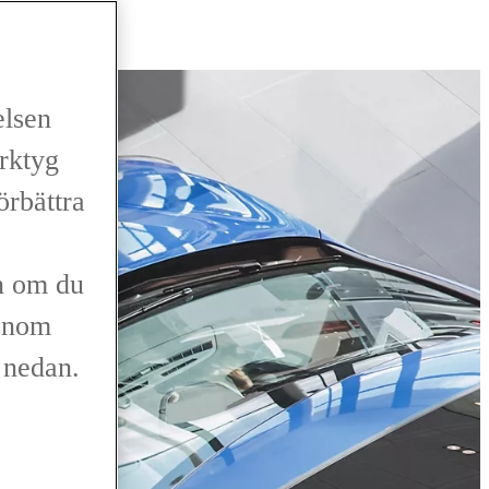
elsen
erktyg
förbättra
n om du
genom
r nedan.