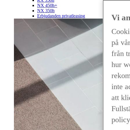
RX 350h
NX 450h+
NX 350h
Vi a
Erbjudanden privatleasing
Cooki
på vår
från t
hur w
rekom
inte 
att kl
Fullst
policy