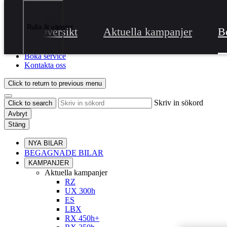
Hoppa till huvudinnehåll
(Tryck på Enter)
Kontakta oss
Rulla åt vänster
Jag vill....
Klicka för att stänga kontaktöverlägget
Översikt
Aktuella kampanjer
B
Boka provkörning
Boka service
Kontakta oss
Click to return to previous menu
Skriv in sökord
Click to search
Avbryt
Stäng
NYA BILAR
BEGAGNADE BILAR
KAMPANJER
Aktuella kampanjer
RZ
UX 300h
ES
LBX
RX 450h+