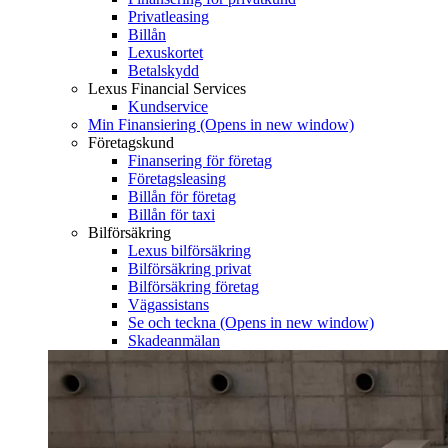
Privatleasing
Billån
Lexuskortet
Betalskydd
Lexus Financial Services
Kundservice
Min Finansiering
(Opens in new window)
Företagskund
Finansering för företag
Företagsleasing
Billån för företag
Billån för taxi
Bilförsäkring
Lexus bilförsäkring
Bilförsäkring privat
Bilförsäkring företag
Vägassistans
Se och teckna
(Opens in new window)
Skadeanmälan