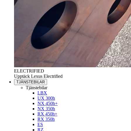
ELECTRIFIED
Upptäck Lexus Electrified
TJÄNSTEBILAR
Tjänstebilar
LBX
UX 300h
NX 450h+
NX 350h
RX 450h+
RX 350h
ES
RZ