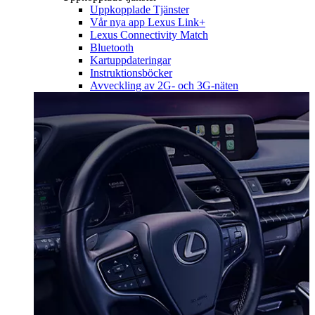
Uppkopplade Tjänster
Vår nya app Lexus Link+
Lexus Connectivity Match
Bluetooth
Kartuppdateringar
Instruktionsböcker
Avveckling av 2G- och 3G-näten