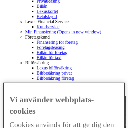
Privatleasing
Billån
Lexuskortet
Betalskydd
Lexus Financial Services
Kundservice
Min Finansiering
(Opens in new window)
Företagskund
Finansering för företag
Företagsleasing
Billån för företag
Billån för taxi
Bilförsäkring
Lexus bilförsäkring
Bilförsäkring privat
Bilförsäkring företag
Vägassistans
Se och teckna
(Opens in new window)
Skadeanmälan
Vi använder webbplats-
cookies
Cookies används för att ge dig den