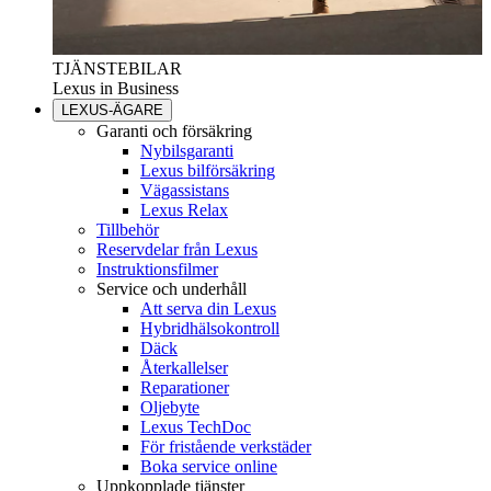
TJÄNSTEBILAR
Lexus in Business
LEXUS-ÄGARE
Garanti och försäkring
Nybilsgaranti
Lexus bilförsäkring
Vägassistans
Lexus Relax
Tillbehör
Reservdelar från Lexus
Instruktionsfilmer
Service och underhåll
Att serva din Lexus
Hybridhälsokontroll
Däck
Återkallelser
Reparationer
Oljebyte
Lexus TechDoc
För fristående verkstäder
Boka service online
Uppkopplade tjänster