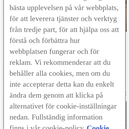
bästa upplevelsen på vår webbplats,
för att leverera tjänster och verktyg
från tredje part, för att hjälpa oss att
Min Finansiering
förstå och förbättra hur
Logga in
Logga in
(Opens in new window)
webbplatsen fungerar och för
ELECTRIFIED
Upptäck Lexus Electrified
reklam. Vi rekommenderar att du
Elbil
Laddhybrid
behåller alla cookies, men om du
Hybrid
Laddning & räckvidd
inte accepterar detta kan du enkelt
Laddbox
Battery Passport
(Opens in new window)
Hantering av förbrukade batterier (PDF)
(Opens in new
ändra dem genom att klicka på
window)
alternativet för cookie-inställningar
nedan. Fullständig information
finns i vår cookie-policy.
Cookie