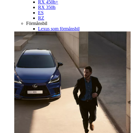
RX 450h+
RX 350h
ES
RZ
Förmånsbil
Lexus som förmånsbil