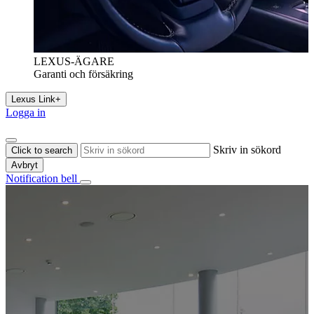
LEXUS-ÄGARE
Garanti och försäkring
Lexus Link+
Logga in
Skriv in sökord
Click to search
Avbryt
Notification bell