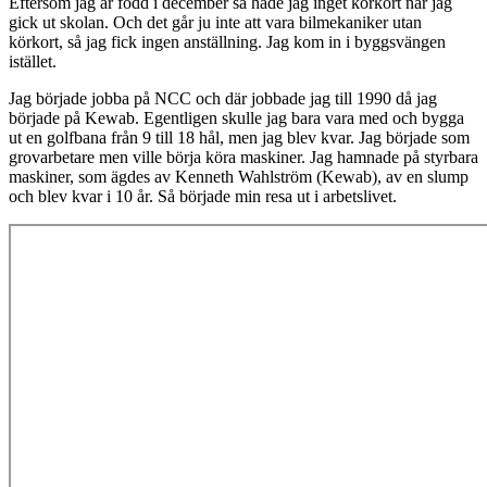
Eftersom jag är född i december så hade jag inget körkort när jag
gick ut skolan. Och det går ju inte att vara bilmekaniker utan
körkort, så jag fick ingen anställning. Jag kom in i byggsvängen
istället.
Jag började jobba på NCC och där jobbade jag till 1990 då jag
började på Kewab. Egentligen skulle jag bara vara med och bygga
ut en golfbana från 9 till 18 hål, men jag blev kvar. Jag började som
grovarbetare men ville börja köra maskiner. Jag hamnade på styrbara
maskiner, som ägdes av Kenneth Wahlström (Kewab), av en slump
och blev kvar i 10 år. Så började min resa ut i arbetslivet.