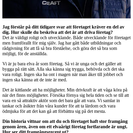
Jag förstår på ditt tidigare svar att företaget kräver en del av
dig. Hur skulle du beskriva att det är att driva företag?
Det är väldigt roligt och utvecklande. Både utvecklande för företaget
men framförallt för mig själv. Jag har gått både utbildningar och
rådgivning för att få så bra förståelse, och göra det så bra som
möjligt, för de anställda.
Vi är ju bara elva år som företag. Så vi är unga och det gäller att
bygga på rätt sätt. Alla ska känna sig trygga, behövda och det ska
vara roligt. Ingen ska ha ont i magen när man åker till jobbet och
ingen ska känna att de inte är med.
Det är kittlande att ha möjligheter. Min drivkraft är att våga köra på
när det finns möjligheter. Försöka förnya sig hela tiden och se till att
vara en så attraktiv aktör som det bara går att vara. Vi samlar in
tankar och åsikter från våra kunder för att ta lärdom och vara
ödmjuka för att det kan gå att förbättra sig på det mesta.
Din historia vittnar om att du och företaget haft stor framgång
genom åren, även om ett elvaårigt företag fortfarande är ungt.
Hur ser ditt framgångsrecept ut?