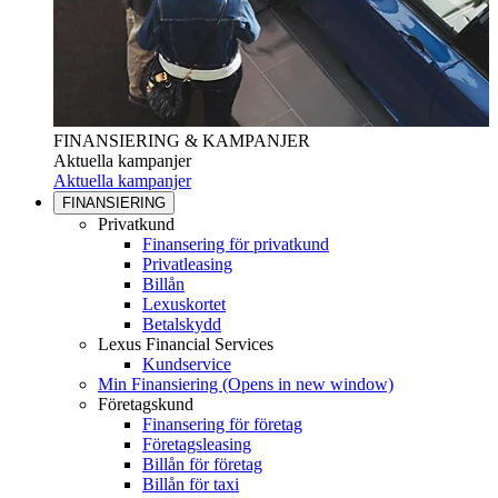
FINANSIERING & KAMPANJER
Aktuella kampanjer
Aktuella kampanjer
FINANSIERING
Privatkund
Finansering för privatkund
Privatleasing
Billån
Lexuskortet
Betalskydd
Lexus Financial Services
Kundservice
Min Finansiering
(Opens in new window)
Företagskund
Finansering för företag
Företagsleasing
Billån för företag
Billån för taxi