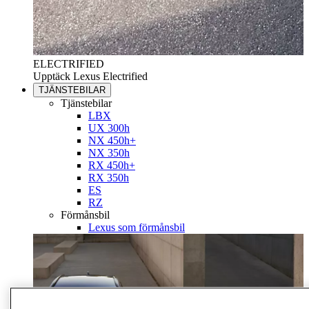
ELECTRIFIED
Upptäck Lexus Electrified
TJÄNSTEBILAR
Tjänstebilar
LBX
UX 300h
NX 450h+
NX 350h
RX 450h+
RX 350h
ES
RZ
Förmånsbil
Lexus som förmånsbil