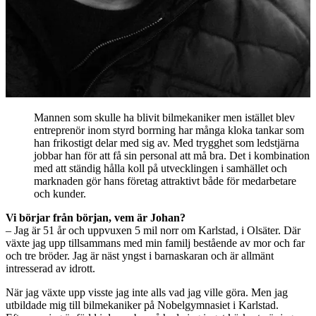
Mannen som skulle ha blivit bilmekaniker men istället blev
entreprenör inom styrd borrning har många kloka tankar som
han frikostigt delar med sig av. Med trygghet som ledstjärna
jobbar han för att få sin personal att må bra. Det i kombination
med att ständig hålla koll på utvecklingen i samhället och
marknaden gör hans företag attraktivt både för medarbetare
och kunder.
Vi börjar från början, vem är Johan?
– Jag är 51 år och uppvuxen 5 mil norr om Karlstad, i Olsäter. Där
växte jag upp tillsammans med min familj bestående av mor och far
och tre bröder. Jag är näst yngst i barnaskaran och är allmänt
intresserad av idrott.
När jag växte upp visste jag inte alls vad jag ville göra. Men jag
utbildade mig till bilmekaniker på Nobelgymnasiet i Karlstad.