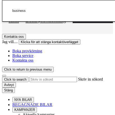
Hoppa till huvudinnehåll
(Tryck på Enter)
business
DEALER NAME
Hitta en återförsäljare
Boka provkörning
Kontakta oss
Jag vill....
Klicka för att stänga kontaktöverlägget
Boka provkörning
Boka service
Kontakta oss
Click to return to previous menu
Skriv in sökord
Click to search
Avbryt
Stäng
NYA BILAR
BEGAGNADE BILAR
KAMPANJER
Aktuella kampanjer