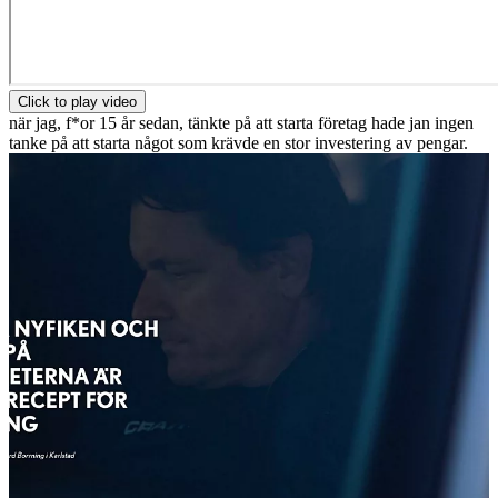
Click to play video
när jag, f*or 15 år sedan, tänkte på att starta företag hade jan ingen
tanke på att starta något som krävde en stor investering av pengar.