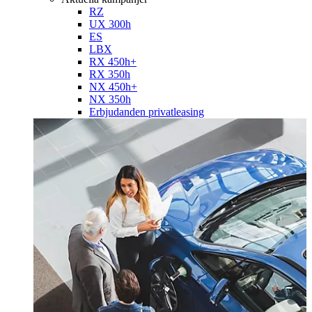
RZ
UX 300h
ES
LBX
RX 450h+
RX 350h
NX 450h+
NX 350h
Erbjudanden privatleasing