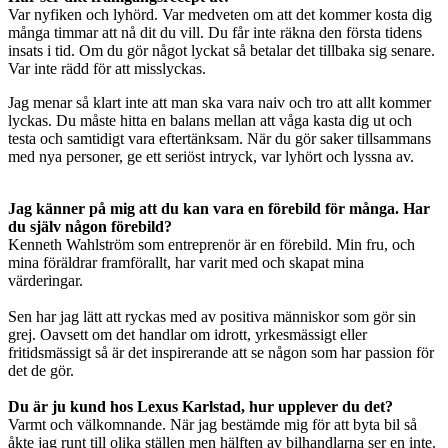
Var nyfiken och lyhörd. Var medveten om att det kommer kosta dig
många timmar att nå dit du vill. Du får inte räkna den första tidens
insats i tid. Om du gör något lyckat så betalar det tillbaka sig senare.
Var inte rädd för att misslyckas.
Jag menar så klart inte att man ska vara naiv och tro att allt kommer
lyckas. Du måste hitta en balans mellan att våga kasta dig ut och
testa och samtidigt vara eftertänksam. När du gör saker tillsammans
med nya personer, ge ett seriöst intryck, var lyhört och lyssna av.
Jag känner på mig att du kan vara en förebild för många. Har
du själv någon förebild?
Kenneth Wahlström som entreprenör är en förebild. Min fru, och
mina föräldrar framförallt, har varit med och skapat mina
värderingar.
Sen har jag lätt att ryckas med av positiva människor som gör sin
grej. Oavsett om det handlar om idrott, yrkesmässigt eller
fritidsmässigt så är det inspirerande att se någon som har passion för
det de gör.
Du är ju kund hos Lexus Karlstad, hur upplever du det?
Varmt och välkomnande. När jag bestämde mig för att byta bil så
åkte jag runt till olika ställen men hälften av bilhandlarna ser en inte.