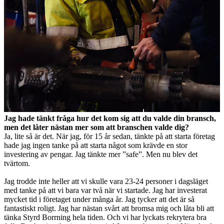
Jag hade tänkt fråga hur det kom sig att du valde din bransch,
men det låter nästan mer som att branschen valde dig?
Ja, lite så är det. När jag, för 15 år sedan, tänkte på att starta företag
hade jag ingen tanke på att starta något som krävde en stor
investering av pengar. Jag tänkte mer ”safe”. Men nu blev det
tvärtom.
Jag trodde inte heller att vi skulle vara 23-24 personer i dagsläget
med tanke på att vi bara var två när vi startade. Jag har investerat
mycket tid i företaget under många år. Jag tycker att det är så
fantastiskt roligt. Jag har nästan svårt att bromsa mig och låta bli att
tänka Styrd Borrning hela tiden. Och vi har lyckats rekrytera bra