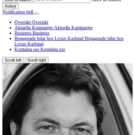
Avbryt
Notification bell
Översikt
Översikt
Aktuella Kampanjer
Aktuella Kampanjer
Business
Business
Begagnade bilar hos Lexus Karlstad
Begagnade bilar hos
Lexus Karlstad
Kontakta oss
Kontakta oss
Scroll left
Scroll right