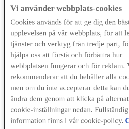
Vi använder webbplats-cookies
Cookies används för att ge dig den bäs
upplevelsen på vår webbplats, för att l
tjänster och verktyg från tredje part, fö
hjälpa oss att förstå och förbättra hur
webbplatsen fungerar och för reklam. 
rekommenderar att du behåller alla coo
TJÄNSTEBILAR
men om du inte accepterar detta kan d
Lexus in Business
LEXUS-ÄGARE
ändra dem genom att klicka på alternat
Garanti och försäkring
Nybilsgaranti
cookie-inställningar nedan. Fullständig
Lexus bilförsäkring
Vägassistans
information finns i vår cookie-policy.
C
Lexus Relax
Tillbehör