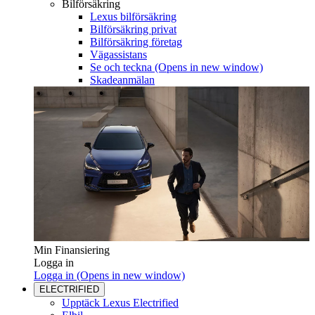
Bilförsäkring
Lexus bilförsäkring
Bilförsäkring privat
Bilförsäkring företag
Vägassistans
Se och teckna
(Opens in new window)
Skadeanmälan
Min Finansiering
Logga in
Logga in
(Opens in new window)
ELECTRIFIED
Upptäck Lexus Electrified