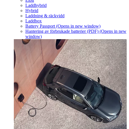
Elbil
Laddhybrid
Hybrid
Laddning & räckvidd
Laddbox
Battery Passport
(Opens in new window)
Hantering av förbrukade batterier (PDF)
(Opens in new
window)