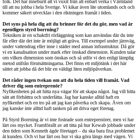
folk. Det har inneburit att vi vuxit från att enbart verka i Värmland
till att nu jobba i hela Sverige. Vi kikar även lite utomlands och och
kommer säkert utvecklas i den riktningen framåt i tiden.
Det syns på hela dig att du brinner för det du gör, men vad är
egentligen styrd borrning?
Tekniken är en schaktfri rörläggning som kan användas där du inte
får eller där det inte är möjligt att gräva. Till exempel under järnväg,
under vattendrag eller inne i städer med annan infrastruktur. Då gör
vi en kanalisation under mark efter önskad dimension. Kunden talar
om vilken dimension som önskas och så utför vi den enligt lämplig
metod utifrån förutsättningarna. Det finns ett miljötänk i det här
sättet att jobba då det blir en väldigt liten miljöpåverkan.
Det råder ingen tvekan om att du hela tiden vill framåt. Vad
driver dig som entreprenör?
Nyfikenheten på att hitta nya vägar för att skapa något. Jag vill hitta
sätt att förbättra och underlätta. Jag har kanske alltid haft en
nyfikenhet och en tro på att jag kan påverka och skapa. Även om
jag kanske inte alltid haft tanken på att driva eget företag.
På Styrd Borrning är vi inte fostrade som entreprenörer, men vi har
lärt oss mycket. Framförallt av att titta på hur Kewab jobbade under
den tiden som Kenneth ägde företaget – du ska bara fixa problemet
åt kunden. Och vi har lärt oss hur vi ska göra längs med vägen. Vi