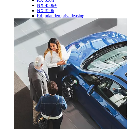
RX 350h
NX 450h+
NX 350h
Erbjudanden privatleasing