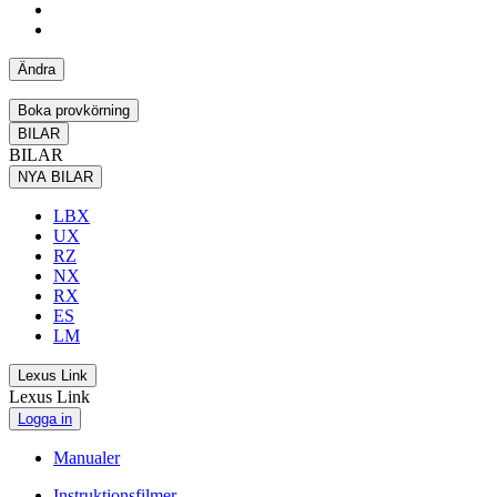
Ändra
Boka provkörning
BILAR
BILAR
NYA BILAR
LBX
UX
RZ
NX
RX
ES
LM
Lexus Link
Lexus Link
Logga in
Manualer
Instruktionsfilmer