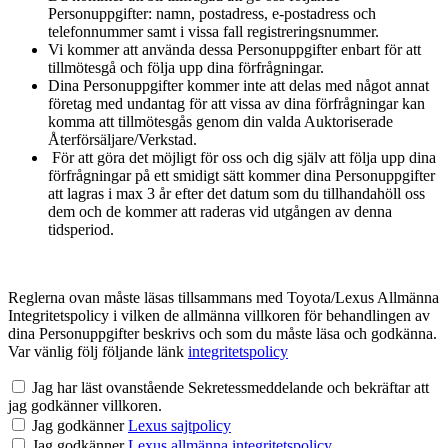
Personuppgifter: namn, postadress, e-postadress och
telefonnummer samt i vissa fall registreringsnummer.
Vi kommer att använda dessa Personuppgifter enbart för att
tillmötesgå och följa upp dina förfrågningar.
Dina Personuppgifter kommer inte att delas med något annat
företag med undantag för att vissa av dina förfrågningar kan
komma att tillmötesgås genom din valda Auktoriserade
Återförsäljare/Verkstad.
För att göra det möjligt för oss och dig själv att följa upp dina
förfrågningar på ett smidigt sätt kommer dina Personuppgifter
att lagras i max 3 år efter det datum som du tillhandahöll oss
dem och de kommer att raderas vid utgången av denna
tidsperiod.
Reglerna ovan måste läsas tillsammans med Toyota/Lexus Allmänna
Integritetspolicy i vilken de allmänna villkoren för behandlingen av
dina Personuppgifter beskrivs och som du måste läsa och godkänna.
Var vänlig följ följande länk
integritetspolicy
Jag har läst ovanstående Sekretessmeddelande och bekräftar att
jag godkänner villkoren.
Jag godkänner
Lexus sajtpolicy
Jag godkänner
Lexus allmänna integritetspolicy