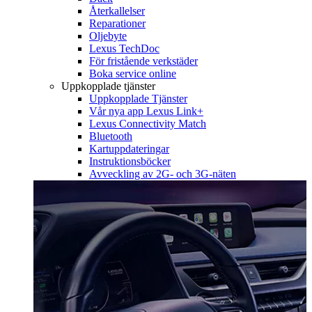
Återkallelser
Reparationer
Oljebyte
Lexus TechDoc
För fristående verkstäder
Boka service online
Uppkopplade tjänster
Uppkopplade Tjänster
Vår nya app Lexus Link+
Lexus Connectivity Match
Bluetooth
Kartuppdateringar
Instruktionsböcker
Avveckling av 2G- och 3G-näten