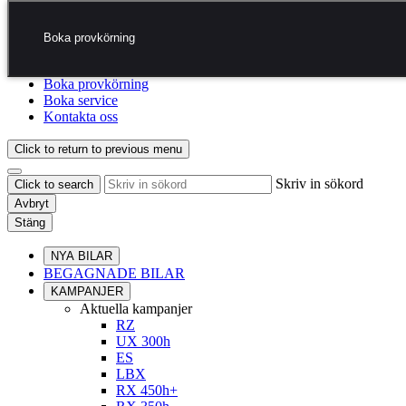
Hoppa till huvudinnehåll
(Tryck på Enter)
Kontakta oss
Boka provkörning
Jag vill....
Klicka för att stänga kontaktöverlägget
Boka provkörning
Boka service
Kontakta oss
Click to return to previous menu
Skriv in sökord
Click to search
Avbryt
Stäng
NYA BILAR
BEGAGNADE BILAR
KAMPANJER
Aktuella kampanjer
RZ
UX 300h
ES
LBX
RX 450h+