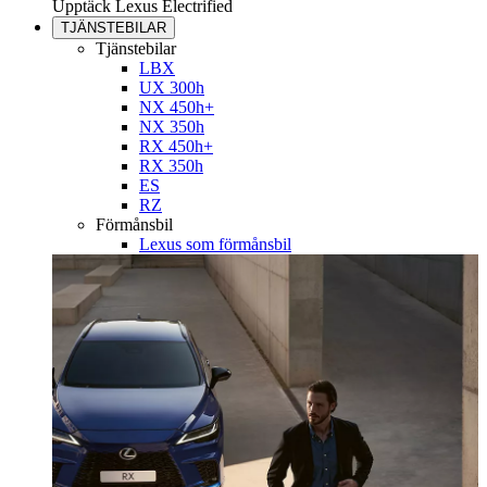
Upptäck Lexus Electrified
TJÄNSTEBILAR
Tjänstebilar
LBX
UX 300h
NX 450h+
NX 350h
RX 450h+
RX 350h
ES
RZ
Förmånsbil
Lexus som förmånsbil