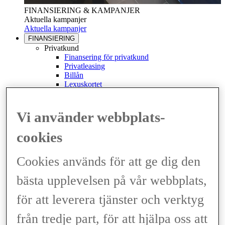
FINANSIERING & KAMPANJER
Aktuella kampanjer
Aktuella kampanjer
FINANSIERING
Privatkund
Finansering för privatkund
Privatleasing
Billån
Lexuskortet
Betalskydd
Lexus Financial Services
Kundservice
Vi använder webbplats-
Min Finansiering
(Opens in new window)
Företagskund
cookies
Finansering för företag
Företagsleasing
Billån för företag
Cookies används för att ge dig den
Billån för taxi
Bilförsäkring
bästa upplevelsen på vår webbplats,
Lexus bilförsäkring
Bilförsäkring privat
för att leverera tjänster och verktyg
Bilförsäkring företag
Vägassistans
från tredje part, för att hjälpa oss att
Se och teckna
(Opens in new window)