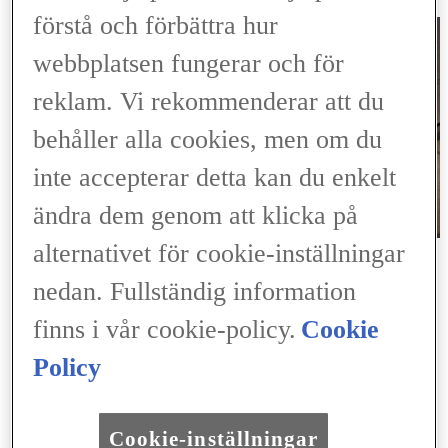
Skadeanmälan
förstå och förbättra hur
webbplatsen fungerar och för
reklam. Vi rekommenderar att du
behåller alla cookies, men om du
inte accepterar detta kan du enkelt
ändra dem genom att klicka på
alternativet för cookie-inställningar
Min Finansiering
Logga in
nedan. Fullständig information
Logga in
(Opens in new window)
ELECTRIFIED
finns i vår cookie-policy.
Cookie
Upptäck Lexus Electrified
Elbil
Laddhybrid
Policy
Hybrid
Laddning & räckvidd
Laddbox
Battery Passport
(Opens in new window)
Cookie-inställningar