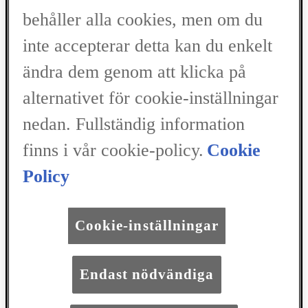
Bilar
behåller alla cookies, men om du
LBX
inte accepterar detta kan du enkelt
UX
ändra dem genom att klicka på
RZ
NX
alternativet för cookie-inställningar
RX
nedan. Fullständig information
ES
LM
finns i vår cookie-policy.
Cookie
Policy
Lexus Link
Lexus policies
Cookie-inställningar
Kontakta oss
Endast nödvändiga