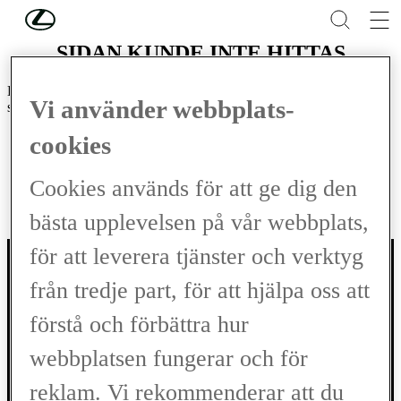
Hoppa till huvudinnehåll
(Tryck på Enter)
SIDAN KUNDE INTE HITTAS
Dessvärre kan sidan inte visas för tillfället. Det kan finnas flera olika
Vi använder webbplats-
skäl till det:
Filen kan ha flyttats
cookies
Du kanske har följt en länk från en annan webbplats som
innehåller en felaktig eller inaktuell URL (webbplatsadress)
Cookies används för att ge dig den
Du kanske har skrivit fel i din webbläsare
Tillbaka till
startsidan
.
bästa upplevelsen på vår webbplats,
för att leverera tjänster och verktyg
från tredje part, för att hjälpa oss att
förstå och förbättra hur
Tack för ditt besök
webbplatsen fungerar och för
reklam. Vi rekommenderar att du