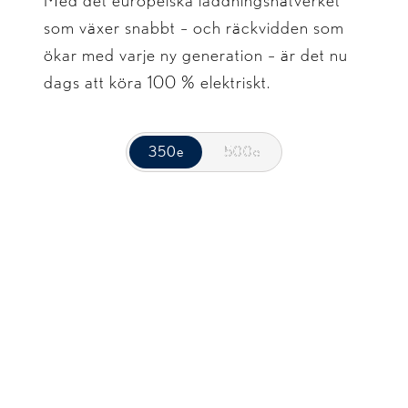
Med det europeiska laddningsnätverket
som växer snabbt – och räckvidden som
ökar med varje ny generation – är det nu
dags att köra 100 % elektriskt.
350e
350e
500e
500e