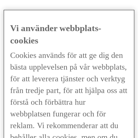
Visa fullständiga specifikationer
Vi använder webbplats-
cookies
Cookies används för att ge dig den
bästa upplevelsen på vår webbplats,
för att leverera tjänster och verktyg
från tredje part, för att hjälpa oss att
förstå och förbättra hur
webbplatsen fungerar och för
reklam. Vi rekommenderar att du
behåller alla cookies, men om du
Ladda bekvämt i din egen takt med Lexus