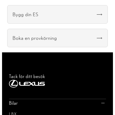
Bygg din ES
Boka en provkörning
Tack för ditt besök
Bilar
LBX