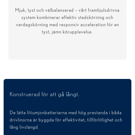
Mjuk, tyst och välbalanserad – vårt framhjulsdrivna
system kombinerar effektiv stadskörning och
vardagskörning med responsiv acceleration för en
tyst, jämn körupplevelse.
Konstruerad för att gå långt.
De lätta litiumjonbatterierna med hög prestanda i båda
drivlinorna är byggda för effektivitet, tillförlitlighet och
lång livslängd.