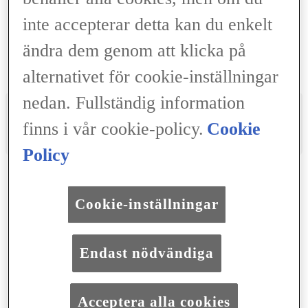
HomeCharge.
inte accepterar detta kan du enkelt
ändra dem genom att klicka på
alternativet för cookie-inställningar
nedan. Fullständig information
Lär känna din bil
finns i vår cookie-policy.
Cookie
Se videor och användarguider
Policy
LEXUS CHARGING NETWORK
Vi har dig täckt.
Cookie-inställningar
Ladda din bil vid över 1 miljon laddpunkter i Europa, som
Endast nödvändiga
kan hittas via bilens pekskärm eller Lexus Link+-appen.
Teckna en prenumeration för automatiska betalningar och
månadsfakturering.
Acceptera alla cookies