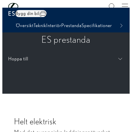
Hoppa till huvudinnehåll
(Tryck på Enter)
ES
Bygg din bil
Översikt
Teknik
Interiör
Prestanda
Specifikationer
ES prestanda
Hoppa till
Helt elektrisk