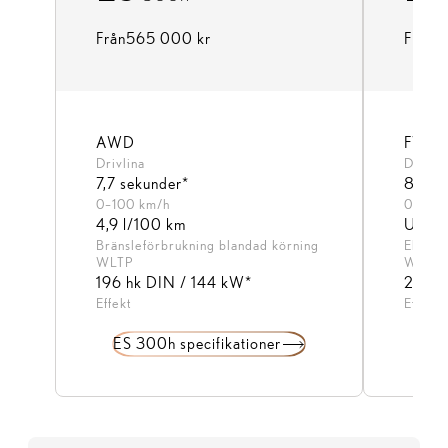
Från
565 000 kr
Från
6
AWD​
FWD​
Drivlina
Drivlin
7,7 sekunder*
8,0 s
0–100 km/h
0–100
4,9 l/100 km
Upp t
Bränsleförbrukning blandad körning
Elförb
WLTP
WLTP
196 hk DIN / 144 kW*
224 h
Effekt
Effekt
ES 300h specifikationer
ES 