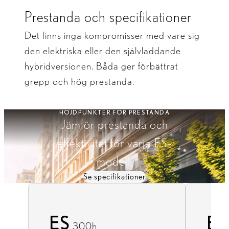
Prestanda och specifikationer
Det finns inga kompromisser med vare sig
den elektriska eller den självladdande
hybridversionen. Båda ger förbättrat
grepp och hög prestanda.
HÖJDPUNKTER FÖR PRESTANDA
Jämför prestanda och
effektivitet för varje ES-
modell.
Se specifikationer
ES
ES
300h