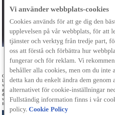
Vi använder webbplats-cookies
Cookies används för att ge dig den bäs
upplevelsen på vår webbplats, för att l
tjänster och verktyg från tredje part, fö
oss att förstå och förbättra hur webbpl
ETT GLOBALT PERSPEKTIV
fungerar och för reklam. Vi rekommend
behåller alla cookies, men om du inte 
Olika perspektiv och nya kulturer är det bästa bränslet för oss på
detta kan du enkelt ändra dem genom a
Lexus. Därför har vi byggt tre designcenter i tre olika delar av
världen. Centren arbetar både självständigt, och tillsammans, vilket
alternativet för cookie-inställningar ne
gör att vi skapat en experimentell miljö där vi låter de olika
designcentren utmana varandras idéer på ett unikt sätt. Detta gör att
Fullständig information finns i vår coo
våra designers får ett globalt perspektiv och ur denna
framtidsorienterade process skapas Lexus ikoniska bilar.
policy.
Cookie Policy