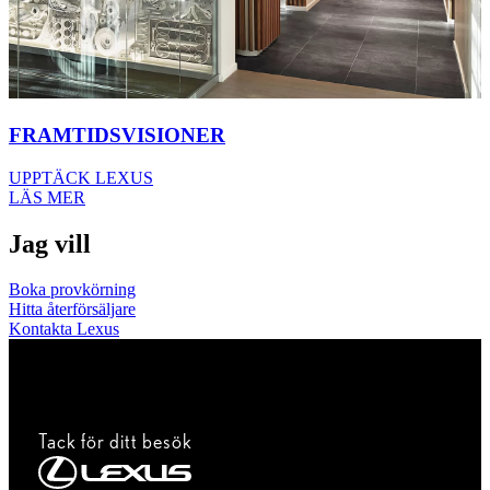
FRAMTIDSVISIONER
UPPTÄCK LEXUS
LÄS MER
Jag vill
Boka provkörning
Hitta återförsäljare
Kontakta Lexus
Tack för ditt besök