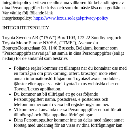
Integritetspolicy i vilken de allmänna villkoren för behandlingen av
dina Personuppgifter beskrivs och som du måste läsa och godkänna.
Var vänlig följ följande länk
integritetspolicy:
https://www.lexus.se/legal/privacy-policy
INTEGRITETSPOLICY
Toyota Sweden AB (”TSW”) Box 1103, 172 22 Sundbyberg och
Toyota Motor Europe NV/SA, (“TME”), Avenue du
Bourget/Bourgetlaan 60, 1140 Brussels, Belgium, kommer som
”Personuppgiftsansvariga” att samla in dina Personuppgifter (enligt
nedan) för de ändamål som beskrivs
Följande regler kommer att tillämpas när du kontaktar oss med
en förfrågan om provkörning, offert, broschyr, möte eller
annan informationsförfrågan om Toyotas/Lexus produkter,
tjänster eller appar via vår Toyota/Lexus webbsida eller en
Toyota/Lexus applikation.
Du kommer att bli tillfrågad att ge oss följande
Personuppgifter: namn, postadress, e-postadress och
telefonnummer samt i vissa fall registreringsnummer.
Vi kommer att använda dessa Personuppgifter enbart för att
tillmötesgå och följa upp dina förfrågningar.
Dina Personuppgifter kommer inte att delas med något annat
företag med undantag för att vissa av dina förfrågningar kan