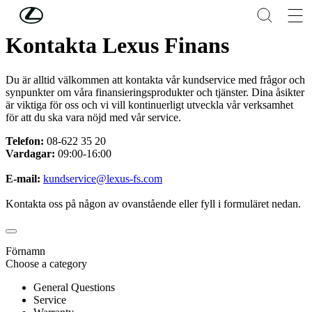
Hoppa till huvudinnehåll
(Tryck på Enter)
Kontakta Lexus Finans
Du är alltid välkommen att kontakta vår kundservice med frågor och
synpunkter om våra finansieringsprodukter och tjänster. Dina åsikter
är viktiga för oss och vi vill kontinuerligt utveckla vår verksamhet
för att du ska vara nöjd med vår service.
Telefon:
08-622 35 20
Vardagar:
09:00-16:00
E-mail:
kundservice@lexus-fs.com
Kontakta oss på någon av ovanstående eller fyll i formuläret nedan.
Förnamn
Choose a category
General Questions
Service