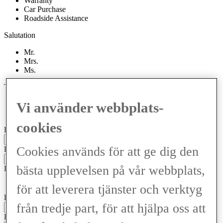
Warranty
Car Purchase
Roadside Assistance
Salutation
Mr.
Mrs.
Ms.
Title
Dr.
Vi använder webbplats-
Prof.
cookies
Förnamn
Cookies används för att ge dig den
Efternamn
bästa upplevelsen på vår webbplats,
Kontakta mig via
Telefon
för att leverera tjänster och verktyg
Epost
Epost
från tredje part, för att hjälpa oss att
Province