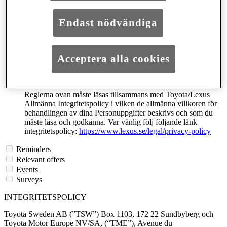
Dina Personuppgifter kommer inte att delas med något annat
företag med undantag för att vissa av dina förfrågningar kan
Endast nödvändiga
komma att tillmötesgås genom din valda Auktoriserade
Återförsäljare/Verkstad.
För att göra det möjligt för oss och dig själv att följa upp dina
förfrågningar på ett smidigt sätt kommer dina Personuppgifter
Acceptera alla cookies
att lagras i max 3 år efter det datum som du tillhandahöll oss
dem och de kommer att raderas vid utgången av denna
tidsperiod.
Reglerna ovan måste läsas tillsammans med Toyota/Lexus
Allmänna Integritetspolicy i vilken de allmänna villkoren för
behandlingen av dina Personuppgifter beskrivs och som du
måste läsa och godkänna. Var vänlig följ följande länk
integritetspolicy:
https://www.lexus.se/legal/privacy-policy
Reminders
Relevant offers
Events
Surveys
INTEGRITETSPOLICY
Toyota Sweden AB (”TSW”) Box 1103, 172 22 Sundbyberg och
Toyota Motor Europe NV/SA, (“TME”), Avenue du