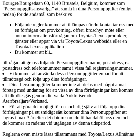
Bourget/Bourgetlaan 60, 1140 Brussels, Belgium, kommer som
”Personuppgiftsansvariga” att samla in dina Personuppgifter (enligt
nedan) för de ändamål som beskrivs
Följande regler kommer att tillämpas när du kontaktar oss med
en förfrågan om provkörning, offert, broschyr, möte eller
annan informationsförfrågan om Toyotas/Lexus produkter,
tjänster eller appar via vår Toyota/Lexus webbsida eller en
Toyota/Lexus applikation.
Du kommer att bli...
tillfrågad att ge oss följande Personuppgifter: namn, postadress, e-
postadress och telefonnummer samt i vissa fall registreringsnummer.
Vi kommer att använda dessa Personuppgifter enbart för att
tillmötesgå och följa upp dina förfrågningar.
Dina Personuppgifter kommer inte att delas med något annat
företag med undantag för att vissa av dina förfrågningar kan komma
att tillmötesgås genom din valda Auktoriserade
Återförsäljare/Verkstad.
För att göra det möjligt för oss och dig själv att följa upp dina
förfrågningar på ett smidigt sätt kommer dina Personuppgifter att
lagras i max 3 år efter det datum som du tillhandahöll oss dem och
de kommer att raderas vid utgången av denna tidsperiod.
Reglerna ovan måste läsas tillsammans med Toyota/Lexus Allmänna