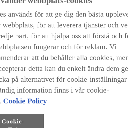
nvänder webbplats-cookies
es används för att ge dig den bästa upplev
 webbplats, för att leverera tjänster och v
Vi
redje part, för att hjälpa oss att förstå och 
ebbplatsen fungerar och för reklam. Vi
menderar att du behåller alla cookies, me
accepterar detta kan du enkelt ändra dem 
Återförsäljare
icka på alternativet för cookie-inställninga
ändig information finns i vår cookie-
.
Cookie Policy
le
Växellåda
d Bensin
Automat
Cookie-