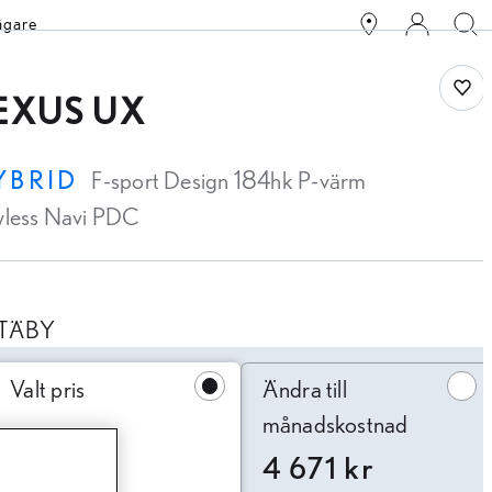
ägare
Spar
EXUS UX
YBRID
F-sport Design 184hk P-värm
yless Navi PDC
TÄBY
ndra till månadskostnad
Valt pris
Ändra till
månadskostnad
4 671 kr