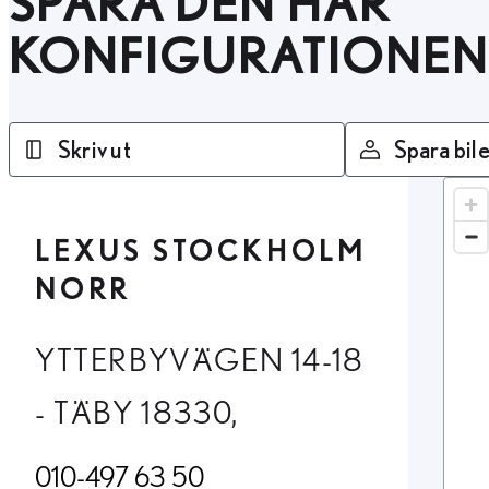
SPARA DEN HÄR
KONFIGURATIONEN
Skriv ut
Spara bile
LEXUS STOCKHOLM
NORR
YTTERBYVÄGEN 14-18
- TÄBY 18330,
010-497 63 50