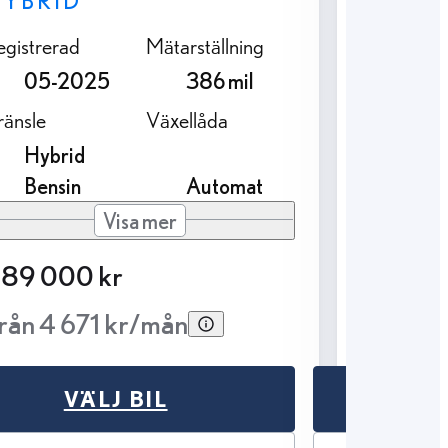
HYBRID
HYBRI
egistrerad
Mätarställning
Registrer
05-2025
386 mil
10-2
ränsle
Växellåda
Bränsle
Hybrid
Hybr
Bensin
Automat
Bens
Visa mer
89 000 kr
389 00
rån 4 671 kr/mån
Från 4 
VÄLJ BIL