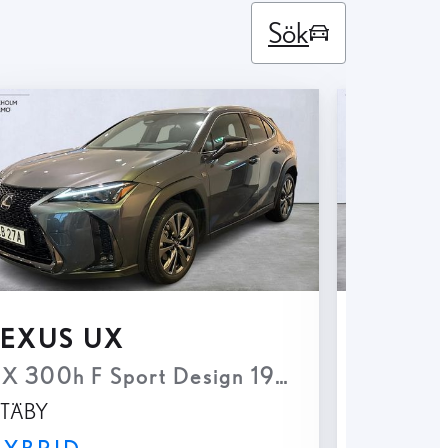
Sök
LEXUS UX
LEXU
rm Navi Keyless Backkamera
X 300h F Sport Design 199hk P-värm Navi
Sommark
TÄBY
SEGELT