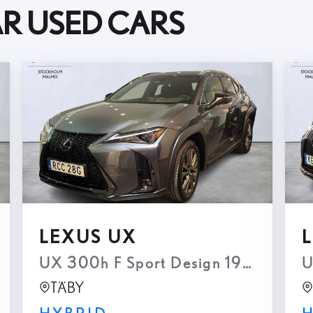
AR USED CARS
LEXUS UX
Navi Keyless Backkamera
UX 300h F Sport Design 199hk P-vä
U
TÄBY