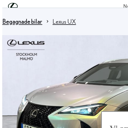
Hoppa till huvudinnehåll
(Tryck på Enter)
Ny
Du är här
:
Begagnade bilar
Lexus UX