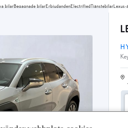
a bilar
Begagnade bilar
Erbjudanden
Electrified
Tjänstebilar
Lexus-
L
H
Ke
Ä