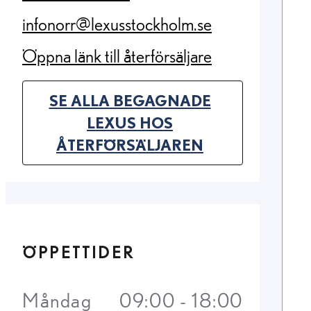
(Opens in new tab)
infonorr@lexusstockholm.se
(Opens in new tab)
Öppna länk till återförsäljare
(Opens in new tab)
SE ALLA BEGAGNADE
LEXUS HOS
(OPENS IN NEW TAB)
ÅTERFÖRSÄLJAREN
ÖPPETTIDER
Måndag
09:00 - 18:00