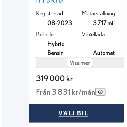
HYBRID
Registrerad
Mätarställning
08-2023
3 717 mil
Bränsle
Växellåda
Hybrid
Bensin
Automat
Visa mer
319 000 kr
Från 3 831 kr/mån
VÄLJ BIL