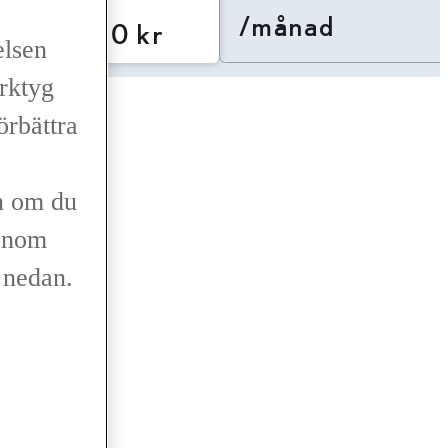
/månad
389 000 kr
elsen
erktyg
d köp
förbättra
n om du
genom
r nedan.