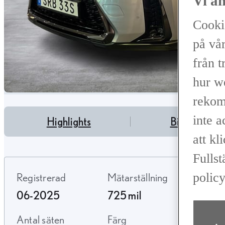
Vi a
Cooki
på vår
från t
hur w
rekom
inte 
Highlights
Bilfakta
att kl
Fullst
policy
Registrerad
Mätarställning
Bräns
06-2025
725 mil
Hybri
Antal säten
Färg