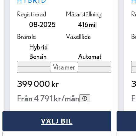
HYBRID
Registrerad
Mätarställning
R
08-2025
416 mil
Bränsle
Växellåda
B
Hybrid
Bensin
Automat
Visa mer
399 000 kr
3
Från 4 791 kr/mån
F
VÄLJ BIL