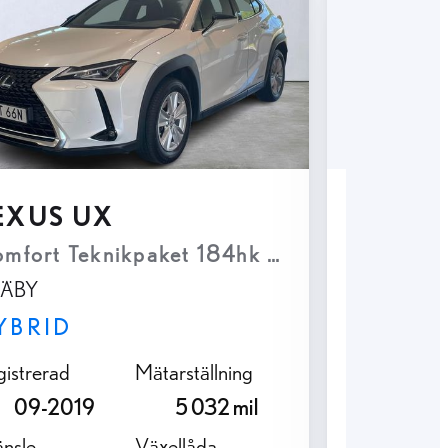
EXUS UX
LEXUS
mfort Teknikpaket 184hk Navi Keyless B-
F Sport 
TÄBY
SEGELT
YBRID
HYBRI
gistrerad
Mätarställning
Registrerad
09-2019
5 032 mil
08-2
änsle
Växellåda
Bränsle