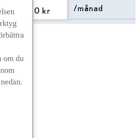
/månad
308 900 kr
elsen
erktyg
d köp
förbättra
n om du
genom
r nedan.