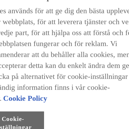
es används för att ge dig den bästa upplev
 webbplats, för att leverera tjänster och v
Vi
redje part, för att hjälpa oss att förstå och 
ebbplatsen fungerar och för reklam. Vi
menderar att du behåller alla cookies, me
accepterar detta kan du enkelt ändra dem 
nster
Återförsäljare
icka på alternativet för cookie-inställninga
ändig information finns i vår cookie-
.
Cookie Policy
le
Växellåda
d Bensin
Automat
Cookie-
ställningar