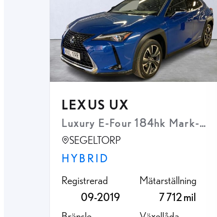
LEXUS UX
Luxury E-Four 184hk Mark-Le
SEGELTORP
HYBRID
Registrerad
Mätarställning
09-2019
7 712 mil
Bränsle
Växellåda