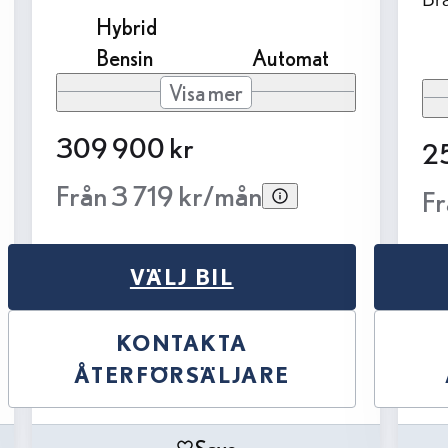
Hybrid
Bensin
Automat
Visa mer
309 900 kr
2
Från 3 719 kr/mån
Fr
VÄLJ BIL
KONTAKTA
ÅTERFÖRSÄLJARE