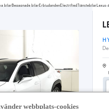
a bilar
Begagnade bilar
Erbjudanden
Electrified
Tjänstebilar
Lexus-
L
H
De
Ä
nvänder webbplats-cookies