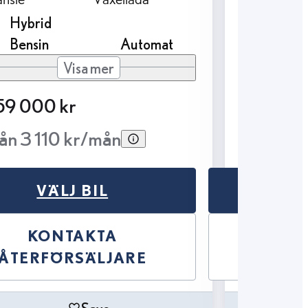
Hybrid
Hybri
Bensin
Automat
Bensin
Visa mer
59 000 kr
319 000
ån 3 110 kr/mån
Från 3 
VÄLJ BIL
V
KONTAKTA
K
ÅTERFÖRSÄLJARE
ÅTER