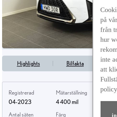
Cooki
på vår
från t
hur w
rekom
inte 
Highlights
Bilfakta
Tjä
att kl
Fullst
policy
Registrerad
Mätarställning
Bräns
04-2023
4 400 mil
Hybri
Antal säten
Färg
in