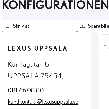
KONFIGURATIONEN
Skriv ut
Spara bile
LEXUS UPPSALA
Kumlagatan 8 -
UPPSALA 75454,
018-66 08 80
(Opens in new tab)
kundkontakt@lexusuppsala.se
(Opens in new tab)