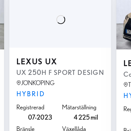
LEXUS UX
L
UX 250H F SPORT DESIGN
vinson 360° HUD Keyless Navi
Co
JÖNKÖPING
HYBRID
H
Registrerad
Mätarställning
Re
07-2023
4 225 mil
Bränsle
Växellåda
Br