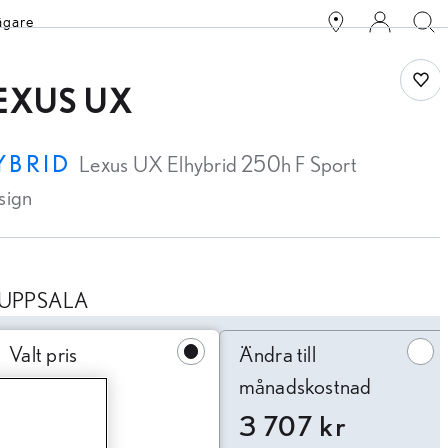
ägare
Spar
EXUS UX
YBRID
Lexus UX Elhybrid 250h F Sport
sign
UPPSALA
ndra till månadskostnad
Valt pris
Ändra till
månadskostnad
3 707 kr