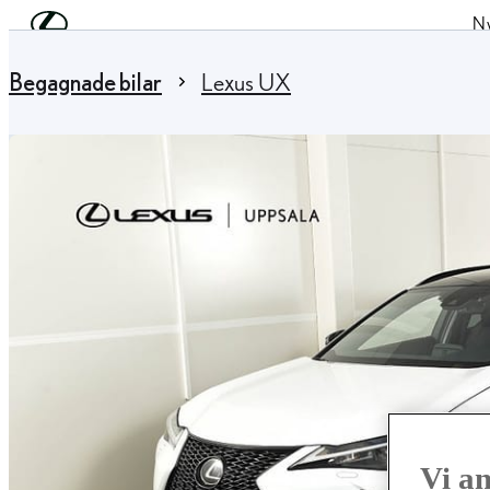
Hoppa till huvudinnehåll
(Tryck på Enter)
Ny
Du är här
:
Begagnade bilar
Lexus UX
Vi a