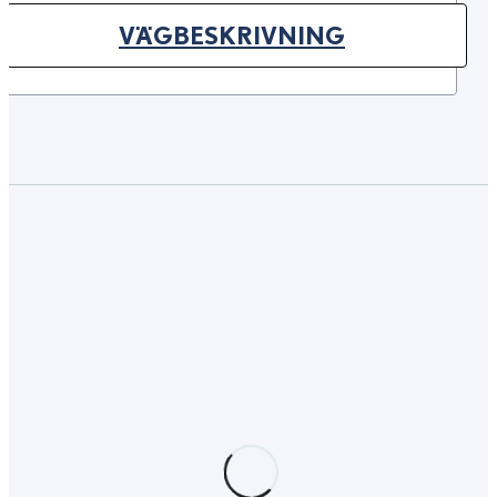
VÄGBESKRIVNING
(OPENS IN NEW TAB)
DISCOVER SIMILAR
USED CARS
Sök