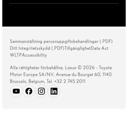
Tack för ditt besök
Bilar
LBX
UX
RZ
NX
RX
ES
LM
Lexus Link
Lexus policies