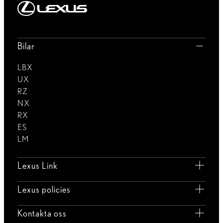
8 Similar Cars
POST https://usc-webcomponents.toyota-europe.com/v1/used-
stock-cars/se/sv?
brand=lexus&uscContext=used&uscEnv=production&vehicleForSale
d267-40e4-a1c6-96ce67817fef