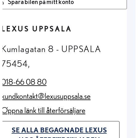
Spara bilen på mitt konto
LEXUS UPPSALA
Kumlagatan 8 - UPPSALA
75454,
018-66 08 80
(Opens in new tab)
kundkontakt@lexusuppsala.se
(Opens in new tab)
Öppna länk till återförsäljare
(Opens in new tab)
SE ALLA BEGAGNADE LEXUS