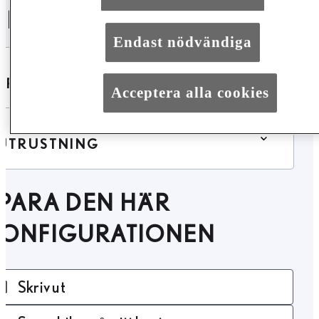
ILFAKTA
Endast nödvändiga
SPECIFIKATIONER
Acceptera alla cookies
UTRUSTNING
PARA DEN HÄR
KONFIGURATIONEN
Skriv ut