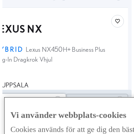
Spara bi
LEXUS NX
YBRID
Lexus NX450H+ Business Plus
ug-In Dragkrok Vhjul
UPPSALA
Ändra till månadskostnad
Valt pris
Ändra till
månadskostnad
Vi använder webbplats-cookies
6 601 kr
Cookies används för att ge dig den bäs