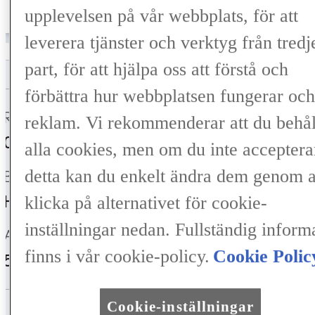
/månad
549 900 kr
upplevelsen på vår webbplats, för att
leverera tjänster och verktyg från tredj
part, för att hjälpa oss att förstå och
förbättra hur webbplatsen fungerar och
Registrerad
Mätarställning
reklam. Vi rekommenderar att du behål
06-2025
1 435 mil
alla cookies, men om du inte acceptera
detta kan du enkelt ändra dem genom a
Bränsle
Växellåda
Hybrid Bensin
Automat
klicka på alternativet för cookie-
inställningar nedan. Fullständig inform
Antal säten
Färg
finns i vår cookie-policy.
Cookie Polic
5
Sonic Titanium (1J7)
Cookie-inställningar