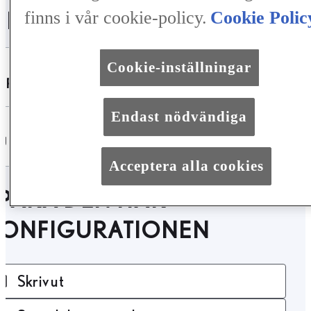
finns i vår cookie-policy.
Cookie Polic
ILFAKTA
Cookie-inställningar
SPECIFIKATIONER
Endast nödvändiga
UTRUSTNING
Acceptera alla cookies
PARA DEN HÄR
KONFIGURATIONEN
Skriv ut