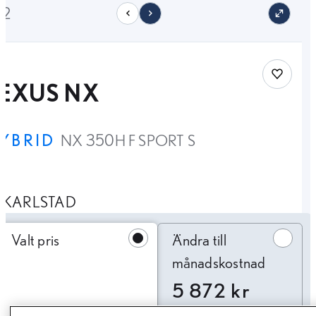
12
Spara bi
LEXUS NX
YBRID
NX 350H F SPORT S
KARLSTAD
Ändra till månadskostnad
Valt pris
Ändra till
månadskostnad
5 872 kr