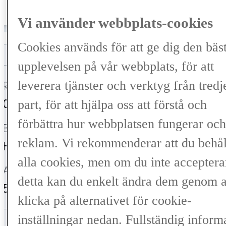
/månad
489 000 kr
Vi använder webbplats-cookies
Cookies används för att ge dig den bäs
upplevelsen på vår webbplats, för att
leverera tjänster och verktyg från tredj
Registrerad
Mätarställning
03-2023
7 219 mil
part, för att hjälpa oss att förstå och
förbättra hur webbplatsen fungerar och
Bränsle
Växellåda
reklam. Vi rekommenderar att du behål
Hybrid Bensin
Automat
alla cookies, men om du inte acceptera
Antal säten
Färg
detta kan du enkelt ändra dem genom a
5
F White (083)
klicka på alternativet för cookie-
inställningar nedan. Fullständig inform