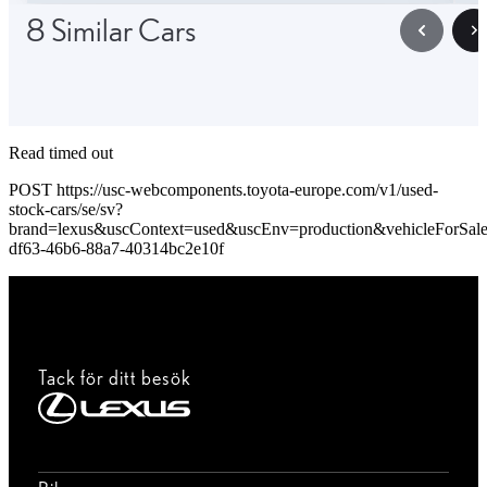
8 Similar Cars
Read timed out
POST https://usc-webcomponents.toyota-europe.com/v1/used-
stock-cars/se/sv?
brand=lexus&uscContext=used&uscEnv=production&vehicleForSal
df63-46b6-88a7-40314bc2e10f
Tack för ditt besök