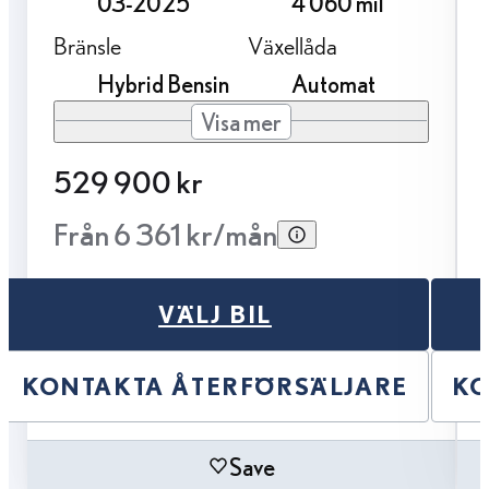
03-2025
4 060 mil
Bränsle
Växellåda
Hybrid Bensin
Automat
Visa mer
529 900 kr
Från 6 361 kr/mån
VÄLJ BIL
KONTAKTA ÅTERFÖRSÄLJARE
KO
Save