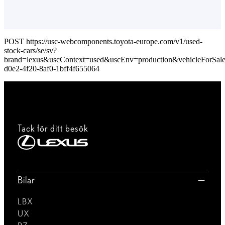
POST https://usc-webcomponents.toyota-europe.com/v1/used-
stock-cars/se/sv?
brand=lexus&uscContext=used&uscEnv=production&vehicleForSal
d0e2-4f20-8af0-1bff4f655064
Tack för ditt besök
Bilar
LBX
UX