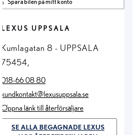
Spara bilen på mitt konto
LEXUS UPPSALA
Kumlagatan 8 - UPPSALA
75454,
018-66 08 80
(Opens in new tab)
kundkontakt@lexusuppsala.se
(Opens in new tab)
Öppna länk till återförsäljare
(Opens in new tab)
SE ALLA BEGAGNADE LEXUS