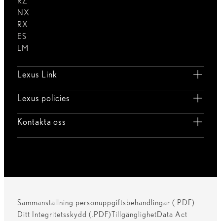
RZ
NX
RX
ES
LM
Lexus Link
Lexus policies
Kontakta oss
Sammanställning personuppgiftsbehandlingar (.PDF)
Ditt Integritetsskydd (.PDF)
Tillgänglighet
Data Act