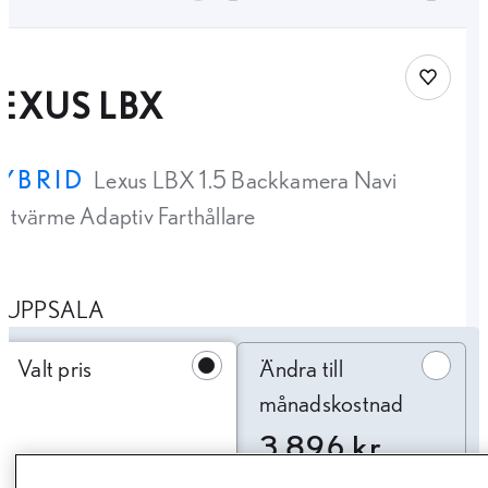
Spara bi
EXUS LBX
YBRID
Lexus LBX 1.5 Backkamera Navi
ttvärme Adaptiv Farthållare
UPPSALA
Ändra till månadskostnad
Valt pris
Ändra till
månadskostnad
3 896 kr