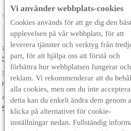
/månad
324 700 kr
Vi använder webbplats-cookies
Cookies används för att ge dig den bäs
upplevelsen på vår webbplats, för att
leverera tjänster och verktyg från tredj
Registrerad
Mätarställning
part, för att hjälpa oss att förstå och
06-2025
1 330 mil
förbättra hur webbplatsen fungerar och
Bränsle
Växellåda
reklam. Vi rekommenderar att du behål
Hybrid Bensin
Automat
alla cookies, men om du inte acceptera
Antal säten
Färg
detta kan du enkelt ändra dem genom a
5
Cement Grey (1H5)
klicka på alternativet för cookie-
inställningar nedan. Fullständig inform