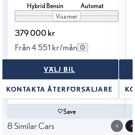
Hybrid Bensin
Automat
Visa mer
379 000 kr
Från 4 551 kr/mån
VÄLJ BIL
KONTAKTA ÅTERFÖRSÄLJARE
KO
Save
8 Similar Cars