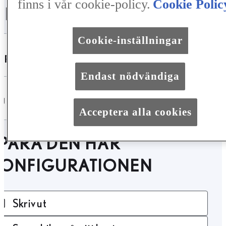
finns i vår cookie-policy.
Cookie Polic
ILFAKTA
Cookie-inställningar
SPECIFIKATIONER
Endast nödvändiga
UTRUSTNING
Acceptera alla cookies
PARA DEN HÄR
KONFIGURATIONEN
Skriv ut