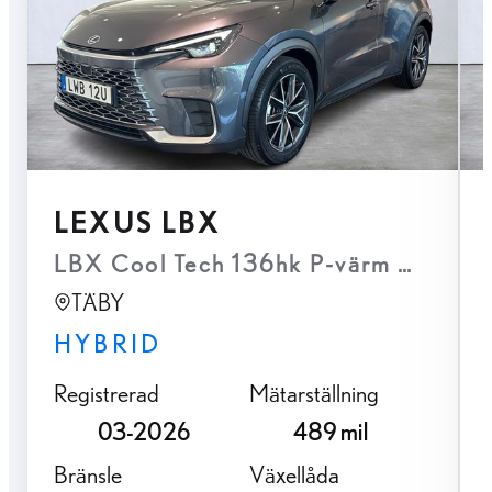
LEXUS LBX
LBX Cool Tech 136hk P-värm Navi Ke
TÄBY
HYBRID
Registrerad
Mätarställning
03-2026
489 mil
Bränsle
Växellåda