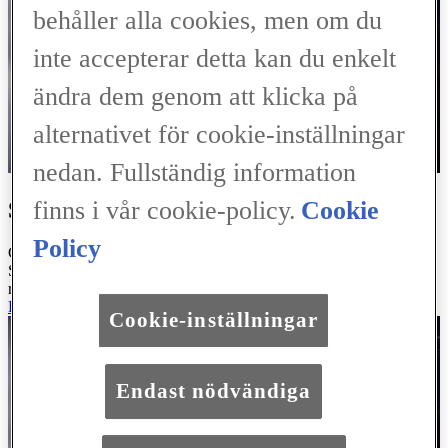
behåller alla cookies, men om du
inte accepterar detta kan du enkelt
ändra dem genom att klicka på
alternativet för cookie-inställningar
nedan. Fullständig information
finns i vår cookie-policy.
Cookie
SERVICEBOKNING ONLINE
Policy
Genom några enkla klick kan du boka en service hos oss på Lexus
Service Skövde. Följ länken nedan och slutför din servicebokning
redan idag.
BOKA SERVICE
Cookie-inställningar
Endast nödvändiga