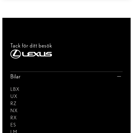
Tack för ditt besök
Bilar
LBX
UX
RZ
NX
RX
ES
LM