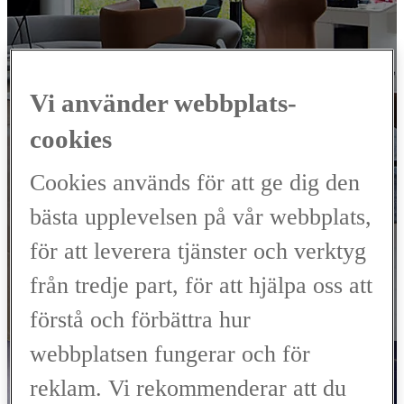
VÄLKOMMEN TILL
LEXUS
SERVICE
Vi använder webbplats-
cookies
SKÖVDE
Cookies används för att ge dig den
00CD0-E9EAD-2080C-FA200-01340-3
bästa upplevelsen på vår webbplats,
Verkstad, Skadeverkstad
för att leverera tjänster och verktyg
från tredje part, för att hjälpa oss att
BOKA SERVICE
förstå och förbättra hur
Kontakta oss
webbplatsen fungerar och för
reklam. Vi rekommenderar att du