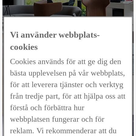
VÄLKOMMEN TILL
LEXUS
SERVICE
Vi använder webbplats-
cookies
MOTALA
Cookies används för att ge dig den
b421b5f2-dfd6-4488-be7e-887843252a00
bästa upplevelsen på vår webbplats,
Verkstad, Skadeverkstad
för att leverera tjänster och verktyg
från tredje part, för att hjälpa oss att
BOKA SERVICE
förstå och förbättra hur
Kontakta oss
webbplatsen fungerar och för
reklam. Vi rekommenderar att du