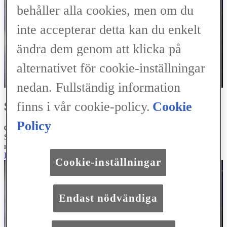
behåller alla cookies, men om du
inte accepterar detta kan du enkelt
ändra dem genom att klicka på
alternativet för cookie-inställningar
nedan. Fullständig information
finns i vår cookie-policy.
Cookie
SERVICEBOKNING ONLINE
Policy
Genom några enkla klick kan du boka en service hos oss på Lexus
Service Motala. Följ länken nedan och slutför din servicebokning
redan idag.
BOKA SERVICE
Cookie-inställningar
Endast nödvändiga