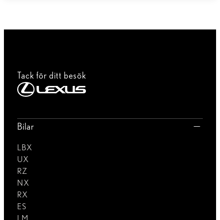
Tack för ditt besök
Bilar
LBX
UX
RZ
NX
RX
ES
LM