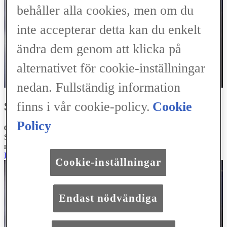
behåller alla cookies, men om du
inte accepterar detta kan du enkelt
ändra dem genom att klicka på
alternativet för cookie-inställningar
nedan. Fullständig information
finns i vår cookie-policy.
Cookie
SERVICEBOKNING ONLINE
Policy
Genom några enkla klick kan du boka en service hos oss på Lexus
Service Mariestad. Följ länken nedan och slutför din servicebokning
redan idag.
BOKA SERVICE
Cookie-inställningar
Endast nödvändiga