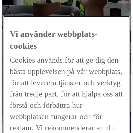
VÄLKOMMEN TILL
LEXUS
SERVICE
Vi använder webbplats-
cookies
MARIESTAD
Cookies används för att ge dig den
00CD0-E9EAD-20C73-8B000-01340-3
bästa upplevelsen på vår webbplats,
Verkstad, Skadeverkstad
för att leverera tjänster och verktyg
från tredje part, för att hjälpa oss att
BOKA SERVICE
förstå och förbättra hur
Kontakta oss
webbplatsen fungerar och för
reklam. Vi rekommenderar att du