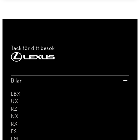
Tack för ditt besök
Bilar
LBX
UX
RZ
NX
RX
ES
LM