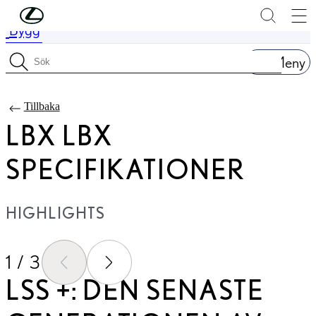
Hoppa till huvudinnehåll
(Tryck på Enter)
Bygg
Pris uppdaterat Priset för din konfiguration är Från 354 900 kr
Meny
Sök specifikationer
Tillbaka
LBX LBX
SPECIFIKATIONER
HIGHLIGHTS
1 / 3
FÖREGÅENDE BILD
NÄSTA BILD
LSS +: DEN SENASTE