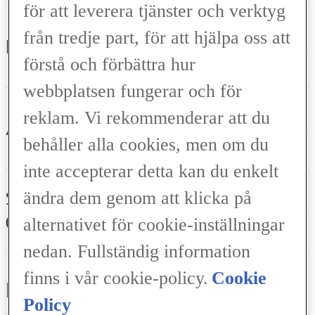
för att leverera tjänster och verktyg
från tredje part, för att hjälpa oss att
Höjd (mm)
1560 mm
förstå och förbättra hur
webbplatsen fungerar och för
reklam. Vi rekommenderar att du
Axelavstånd (mm)
2580 mm
behåller alla cookies, men om du
inte accepterar detta kan du enkelt
Spårvidd fram
ändra dem genom att klicka på
1570 mm
(mm)
alternativet för cookie-inställningar
nedan. Fullständig information
finns i vår cookie-policy.
Cookie
INTERIÖRA DIMENSIONER
Policy