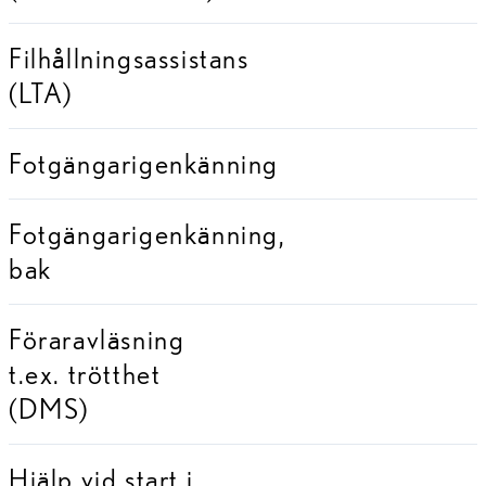
Filhållningsassistans
(LTA)
Fotgängarigenkänning
Fotgängarigenkänning,
bak
Föraravläsning
t.ex. trötthet
(DMS)
Hjälp vid start i