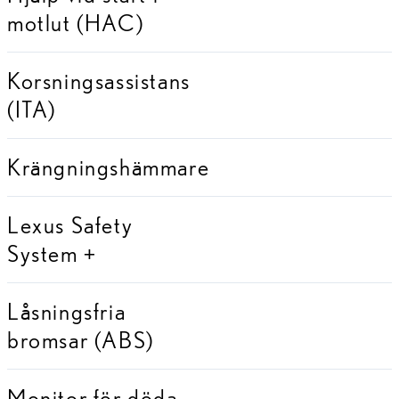
motlut (HAC)
Korsningsassistans
(ITA)
Krängningshämmare
Lexus Safety
System +
Låsningsfria
bromsar (ABS)
Monitor för döda