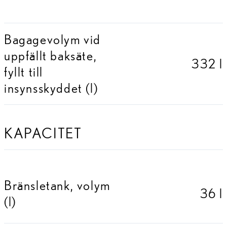
Bagagevolym vid
uppfällt baksäte,
332 l
fyllt till
insynsskyddet (l)
KAPACITET
Bränsletank, volym
36 l
(l)