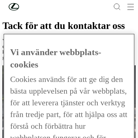
Hoppa till huvudinnehåll
(Tryck på Enter)
Ditt ärende har skickats in
Tack för att du kontaktar oss
Vi återkommer till dig inom två arbetstimmar, antingen via e-post
eller per telefon beroende på ditt önskemål. Om du valde att bli
Vi använder webbplats-
kontaktad med e-post så har du dessutom fått ett automatiskt
genererat e-post. Det behöver du inte bry dig om.
cookies
Cookies används för att ge dig den
bästa upplevelsen på vår webbplats,
för att leverera tjänster och verktyg
från tredje part, för att hjälpa oss att
förstå och förbättra hur
webbplatsen fungerar och för