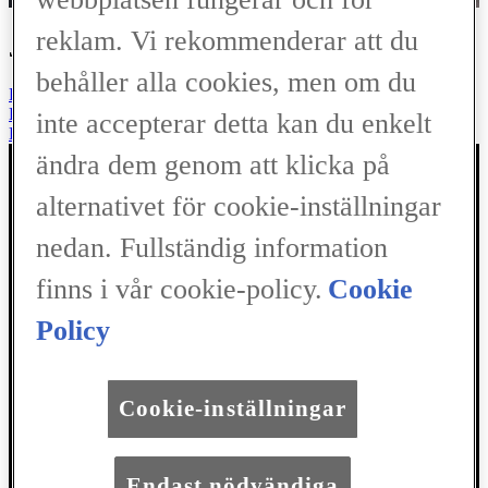
reklam. Vi rekommenderar att du
Jag vill
behåller alla cookies, men om du
Boka provkörning
Hitta återförsäljare
inte accepterar detta kan du enkelt
Kontakta Lexus
ändra dem genom att klicka på
alternativet för cookie-inställningar
nedan. Fullständig information
Tack för ditt besök
finns i vår cookie-policy.
Cookie
Policy
Bilar
LBX
Cookie-inställningar
UX
RZ
NX
Endast nödvändiga