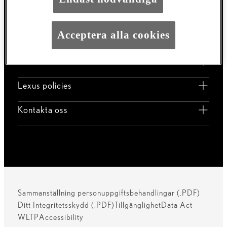
RX
ES
Acceptera alla cookies
LM
Lexus Link
Lexus policies
Kontakta oss
Sammanställning personuppgiftsbehandlingar (.PDF)
Ditt Integritetsskydd (.PDF)
Tillgänglighet
Data Act
WLTP
Accessibility