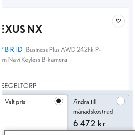
Spara bi
LEXUS NX
YBRID
Business Plus AWD 242hk P-
rm Navi Keyless B-kamera
SEGELTORP
Ändra till månadskostnad
Valt pris
Ändra till
månadskostnad
6 472 kr