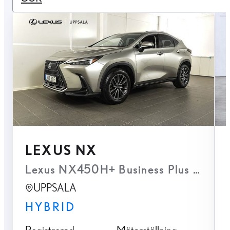
LEXUS NX
Lexus NX450H+ Business Plus Plug-I
UPPSALA
HYBRID
Registrerad
Mätarställning