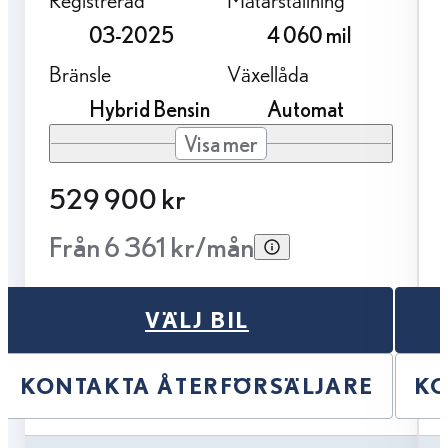
03-2025
4 060 mil
Bränsle
Växellåda
Hybrid Bensin
Automat
Visa mer
529 900 kr
Från 6 361 kr/mån
VÄLJ BIL
KONTAKTA ÅTERFÖRSÄLJARE
KO