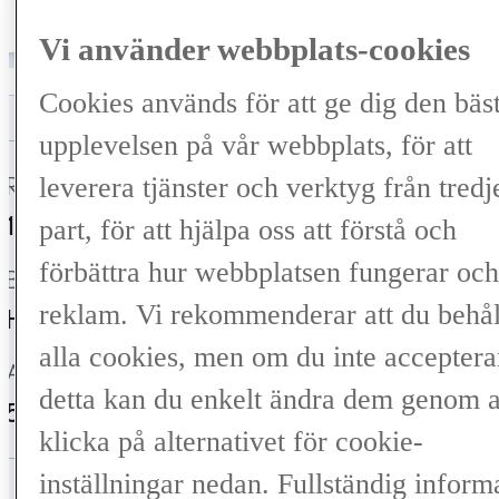
/månad
539 000 kr
Vi använder webbplats-cookies
Cookies används för att ge dig den bäs
upplevelsen på vår webbplats, för att
Registrerad
Mätarställning
leverera tjänster och verktyg från tredj
12-2024
3 000 mil
part, för att hjälpa oss att förstå och
förbättra hur webbplatsen fungerar och
Bränsle
Växellåda
reklam. Vi rekommenderar att du behål
Hybrid Bensin
Automat
alla cookies, men om du inte acceptera
Antal säten
Färg
detta kan du enkelt ändra dem genom a
5
Terrane Khaki (6X4)
klicka på alternativet för cookie-
inställningar nedan. Fullständig inform