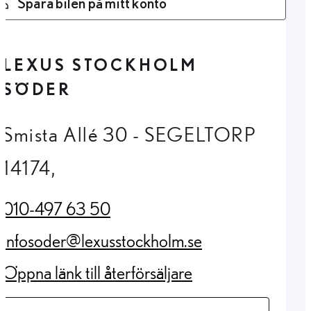
Spara bilen på mitt konto
LEXUS STOCKHOLM
SÖDER
Smista Allé 30 - SEGELTORP
14174,
010-497 63 50
(Opens in new tab)
infosoder@lexusstockholm.se
(Opens in new tab)
Öppna länk till återförsäljare
(Opens in new tab)