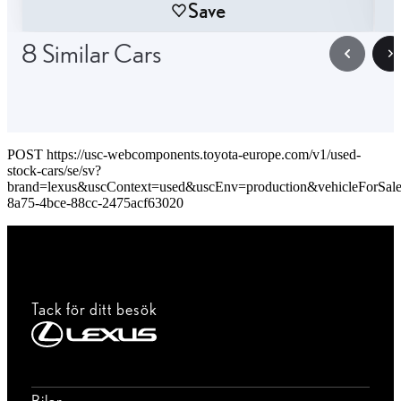
Save
8 Similar Cars
POST https://usc-webcomponents.toyota-europe.com/v1/used-
stock-cars/se/sv?
brand=lexus&uscContext=used&uscEnv=production&vehicleForSal
8a75-4bce-88cc-2475acf63020
Tack för ditt besök