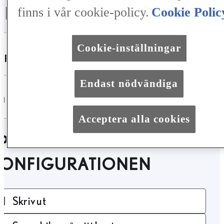
ILFAKTA
finns i vår cookie-policy.
Cookie Polic
Cookie-inställningar
SPECIFIKATIONER
Endast nödvändiga
UTRUSTNING
Acceptera alla cookies
PARA DEN HÄR
KONFIGURATIONEN
Skriv ut