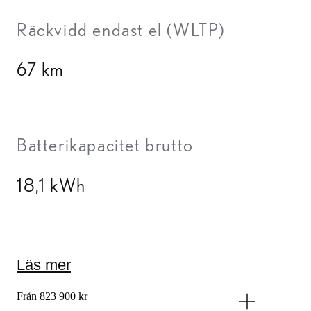
Räckvidd endast el (WLTP)
67 km
Batterikapacitet brutto
18,1 kWh
Läs mer
Från 823 900 kr
Å TILL