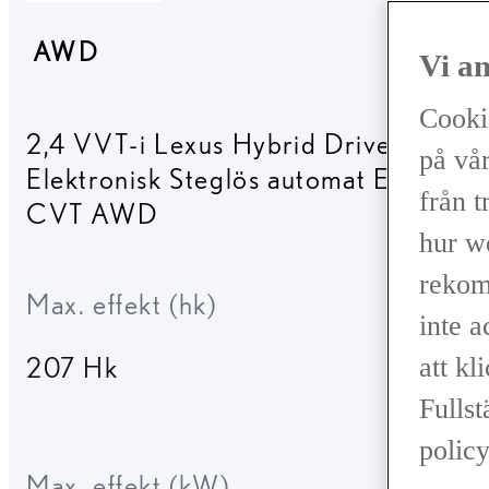
AWD
Vi a
Cooki
2,4 VVT-i Lexus Hybrid Drive
,
på vår
Elektronisk Steglös automat E-
från t
CVT AWD
hur w
rekom
Max. effekt (hk)
inte 
207 Hk
att kl
Fullst
policy
Max. effekt (kW)