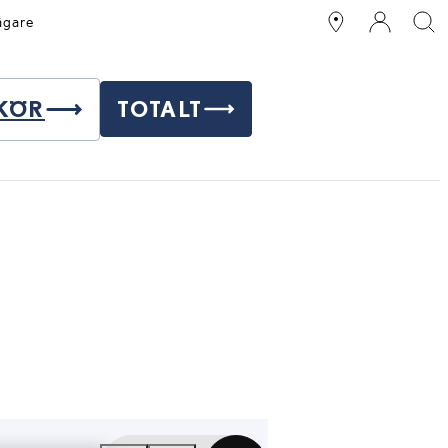
ägare
KÖR
TOTALT