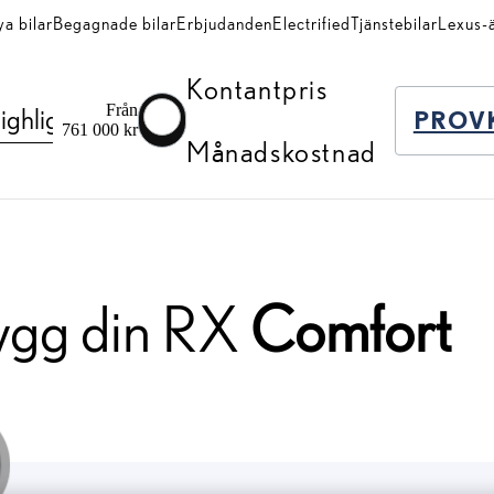
a bilar
Begagnade bilar
Erbjudanden
Electrified
Tjänstebilar
Lexus-
Kontantpris
Från
ighlights
PROV
761 000 kr
Månadskostnad
TILL
ATION
ygg din RX
Comfort