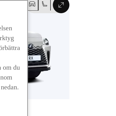
VÄXLA TILL HEL
elsen
erktyg
förbättra
n om du
genom
r nedan.