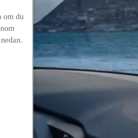
n om du
genom
r nedan.