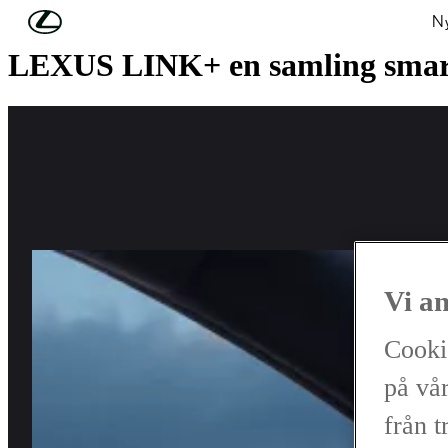
Hoppa till huvudinnehåll
(Tryck på Enter)
Ny
LEXUS LINK+ en samling smart
Vi a
Cooki
på vår
från t