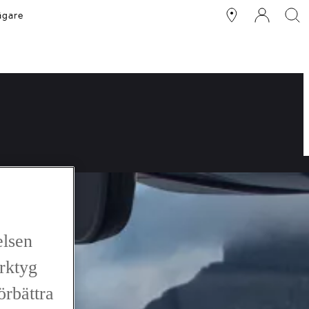
ägare
elsen
erktyg
förbättra