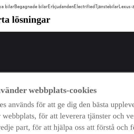
a bilar
Begagnade bilar
Erbjudanden
Electrified
Tjänstebilar
Lexus-
a lösningar
nvänder webbplats-cookies
es används för att ge dig den bästa upplev
 webbplats, för att leverera tjänster och v
redje part, för att hjälpa oss att förstå och 