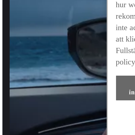
hur w
rekom
inte 
att kl
Fullst
policy
in