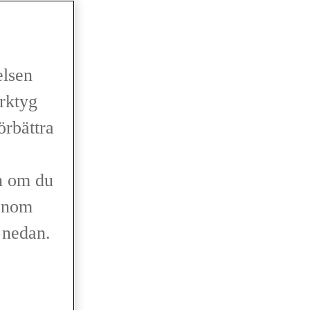
elsen
erktyg
förbättra
n om du
genom
r nedan.