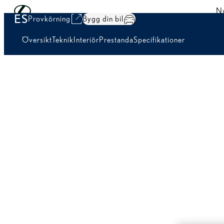
Hoppa till huvudinnehåll
(Tryck på Enter)
Ny
ES
Provkörning
Bygg din bil
Översikt
Teknik
Interiör
Prestanda
Specifikationer