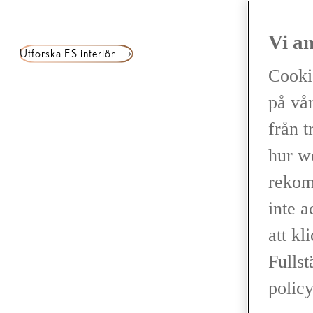
Vi a
Utforska ES interiör
Cooki
på vår
från t
hur w
rekom
inte 
att kl
Fullst
policy