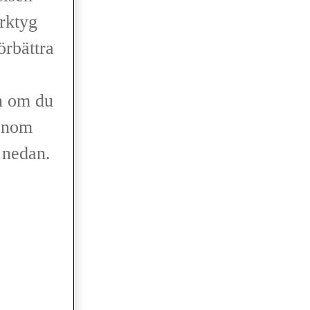
erktyg
förbättra
n om du
genom
r nedan.