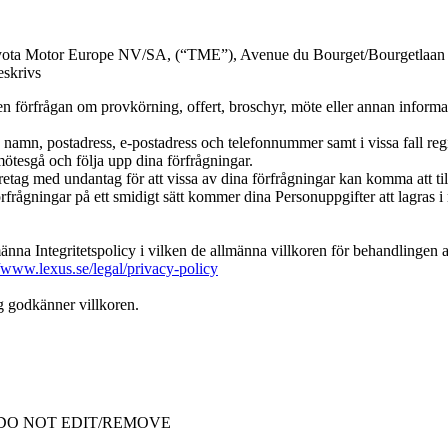
a Motor Europe NV/SA, (“TME”), Avenue du Bourget/Bourgetlaan 60
eskrivs
n förfrågan om provkörning, offert, broschyr, möte eller annan informa
r: namn, postadress, e-postadress och telefonnummer samt i vissa fall re
mötesgå och följa upp dina förfrågningar.
etag med undantag för att vissa av dina förfrågningar kan komma att ti
 förfrågningar på ett smidigt sätt kommer dina Personuppgifter att lagras
na Integritetspolicy i vilken de allmänna villkoren för behandlingen 
//www.lexus.se/legal/privacy-policy
g godkänner villkoren.
ata - DO NOT EDIT/REMOVE