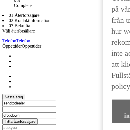
0%
Complete
på vår
01 Återförsäljare
från t
02 Kontaktinformation
03 Bekräfta
hur w
Välj återförsäljare
rekom
Telefon
Telefon
Öppettider
Öppettider
inte 
att kl
Fullst
policy
Nästa steg
in
Hitta återförsäljare