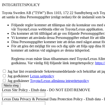
INTEGRITETSPOLICY
Toyota Sweden AB (”TSW”) Box 1103, 172 22 Sundbyberg och Toyot
att samla in dina Personuppgifter (enligt nedan) för de ändamål som b
Följande regler kommer att tillämpas när du kontaktar oss med e
vår Toyota/Lexus webbsida eller en Toyota/Lexus applikation.
Du kommer att bli tillfrågad att ge oss följande Personuppgifte
Vi kommer att använda dessa Personuppgifter enbart för att till
Dina Personuppgifter kommer inte att delas med något annat för
För att göra det möjligt för oss och dig själv att följa upp dina
kommer att raderas vid utgången av denna tidsperiod.
Reglerna ovan måste läsas tillsammans med Toyota/Lexus Allmän
godkänna. Var vänlig följ följande länk integritetspolicy:
https:
Jag har läst ovanstående Sekretessmeddelande och bekräftar att ja
Jag godkänner
Lexus sajtpolicy
Jag godkänner
Toyota/Lexus allmänna integritetspolicy
Nästa steg
Lexus Site Policy - Ehub data - DO NOT EDIT/REMOVE
Lexus Data Privacy & Personal Data Protection Policy - Ehub d