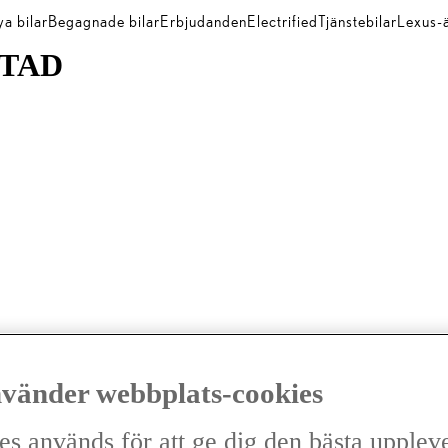
a bilar
Begagnade bilar
Erbjudanden
Electrified
Tjänstebilar
Lexus-
STAD
nvänder webbplats-cookies
es används för att ge dig den bästa upplev