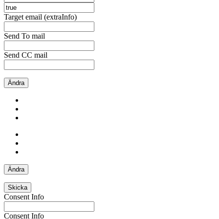
Target email (extraInfo)
Send To mail
Send CC mail
Ändra
Ändra
Skicka
Consent Info
Consent Info