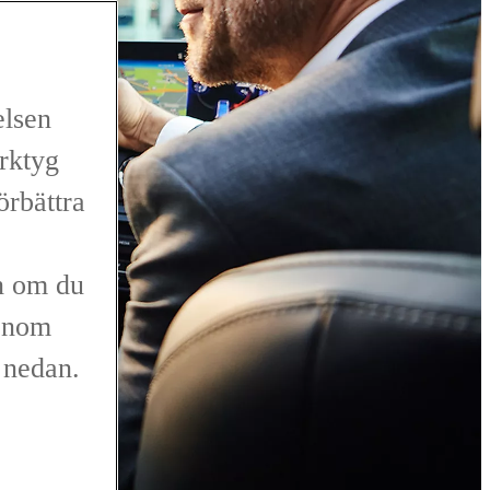
elsen
erktyg
förbättra
n om du
genom
r nedan.