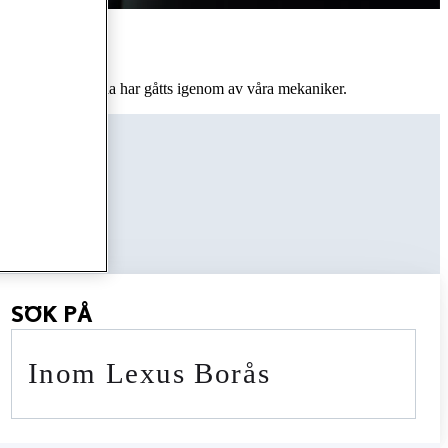
nnande hybrider. Alla har gåtts igenom av våra mekaniker.
r
SÖK PÅ
inom Lexus Borås