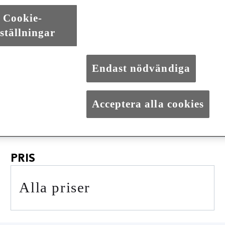
Cookie-
ställningar
bil. Vi har flera modeller och drivlinor att välja mellan. Inte minst spä
Endast nödvändiga
Våra Begagnade bila
Acceptera alla cookies
PRIS
Alla priser