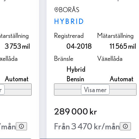
BORÅS
HYBRID
tarställning
Registrerad
Mätarställning
3 753 mil
04-2018
11 565 mil
xellåda
Bränsle
Växellåda
Hybrid
Automat
Bensin
Automat
r
Visa mer
289 000 kr
r/mån
Från 3 470 kr/mån