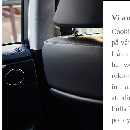
Vi a
Cooki
på vår
från t
hur w
rekom
inte 
att kl
Fullst
policy