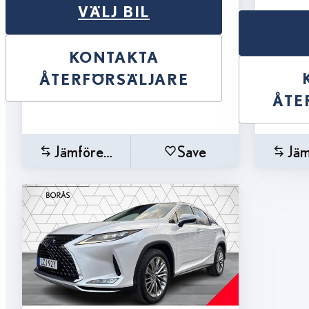
VÄLJ BIL
KONTAKTA
ÅTERFÖRSÄLJARE
ÅTE
Jämförelse
Save
Jäm