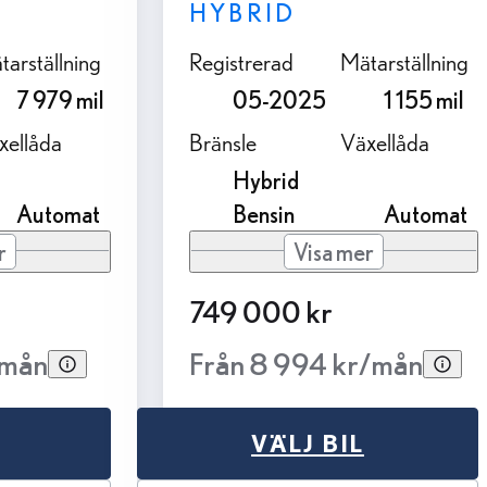
HYBRID
tarställning
Registrerad
Mätarställning
7 979 mil
05-2025
1 155 mil
xellåda
Bränsle
Växellåda
Hybrid
Automat
Bensin
Automat
r
Visa mer
749 000 kr
/mån
Från 8 994 kr/mån
VÄLJ BIL