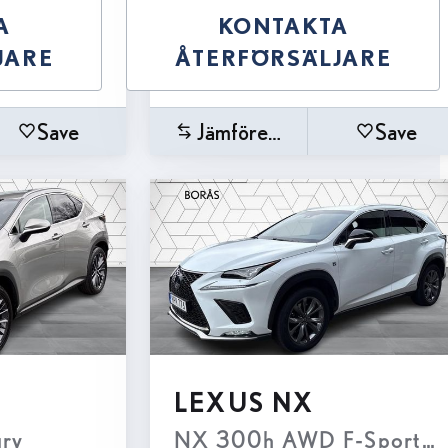
A
KONTAKTA
JARE
ÅTERFÖRSÄLJARE
Save
Jämförelse
Save
LEXUS NX
MS Apple Carplay
ry
NX 