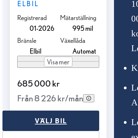
1
ELBIL
Registrerad
Mätarställning
0
01-2026
995 mil
k
Bränsle
Växellåda
L
Elbil
Automat
Visa mer
K
685 000 kr
L
Från 8 226 kr/mån
A
VÄLJ BIL
L
e