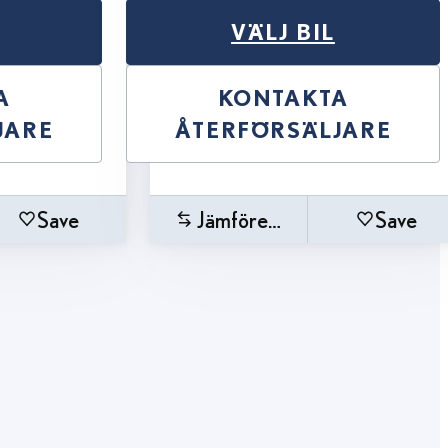
VÄLJ BIL
A
KONTAKTA
JARE
ÅTERFÖRSÄLJARE
Save
Jämförelse
Save