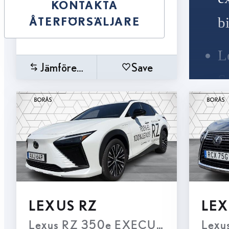
KONTAKTA
ÅTERFÖRSÄLJARE
b
L
Jämförelse
Save
S
s
f
L
P
LEXUS RZ
LEX
f
Lexus RZ 350e EXECUTIVE TEKNI
Lexu