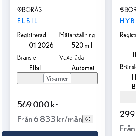
BORÅS
BO
ELBIL
HYB
Registrerad
Mätarställning
Regist
01-2026
520 mil
1
Bränsle
Växellåda
Bränsl
Elbil
Automat
H
Visa mer
B
569 000 kr
299
Från 6 833 kr/mån
Från