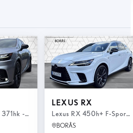
LEXUS RX
Lexus RX 500h 371hk - F Sport Panorama, Drag, ML, M
Lexus RX 450h+ F-Sport D
BORÅS