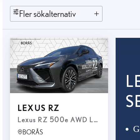
Fler sökalternativ
L
S
LEXUS RZ
Lexus RZ 500e AWD LUXURY STBW, 
Ga
BORÅS