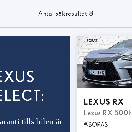
Antal sökresultat
8
EXUS
ELECT:
LEXUS RX
Mark Levinson, Moms
ranti tills bilen är
BORÅS