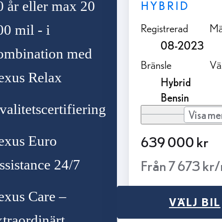
0 år eller max 20
HYBRID
Registrerad
Mä
00 mil - i
08-2023
ombination med
Bränsle
Vä
exus Relax
Hybrid
Bensin
valitetscertifiering
Visa me
exus Euro
639 000 kr
ssistance 24/7
Från 7 673 kr
exus Care –
VÄLJ BIL
xtraordinärt