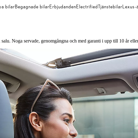
a bilar
Begagnade bilar
Erbjudanden
Electrified
Tjänstebilar
Lexus-
l salu. Noga servade, genomgångna och med garanti i upp till 10 år el