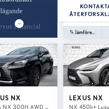
KONTAKT
ilägande
ÅTERFÖRSÄL
exus Financial
Jämförelse
ervices –
kräddarsydda
inansieringslösningar
exus Bilförsäkring
remium – den bästa
US NX
LEXUS NX
örsäkringslösningen
KPAKET, Moms
s NX 300H AWD Executive Navigation MO
NX 450h+ Luxu