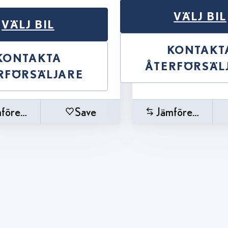
VÄLJ BIL
VÄLJ BIL
KONTAKT
KONTAKTA
ÅTERFÖRSÄL
RFÖRSÄLJARE
förelse
Save
Jämförelse