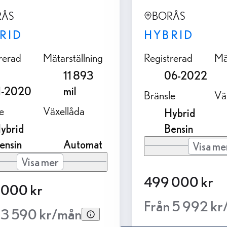
RÅS
BORÅS
RID
HYBRID
rerad
Mätarställning
Registrerad
Mä
11 893
06-2022
1-2020
mil
Bränsle
Vä
e
Växellåda
Hybrid
ybrid
Bensin
ensin
Automat
Visa me
Visa mer
499 000 kr
 000 kr
Från 5 992 k
 3 590 kr/mån