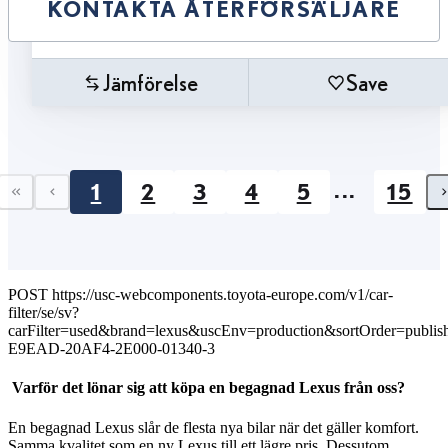
KONTAKTA ÅTERFÖRSÄLJARE
Jämförelse
Save
...
1
2
3
4
5
15
First page
Previous page
POST https://usc-webcomponents.toyota-europe.com/v1/car-
filter/se/sv?
carFilter=used&brand=lexus&uscEnv=production&sortOrder=publis
E9EAD-20AF4-2E000-01340-3
Varför det lönar sig att köpa en begagnad Lexus från oss?
En begagnad Lexus slår de flesta nya bilar när det gäller komfort.
Samma kvalitet som en ny Lexus till ett lägre pris. Dessutom