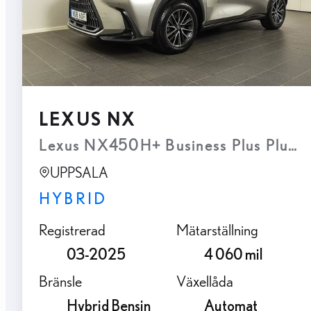
LEXUS NX
Lexus NX450H+ Business Plus Plug-I
UPPSALA
HYBRID
Registrerad
Mätarställning
03-2025
4 060 mil
Bränsle
Växellåda
Hybrid Bensin
Automat