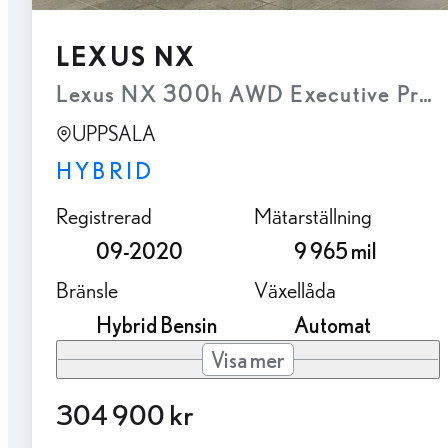
LEXUS NX
Lexus NX 300h AWD Executive Pre
UPPSALA
HYBRID
Registrerad
Mätarställning
09-2020
9 965 mil
Bränsle
Växellåda
Hybrid Bensin
Automat
Visa mer
304 900 kr