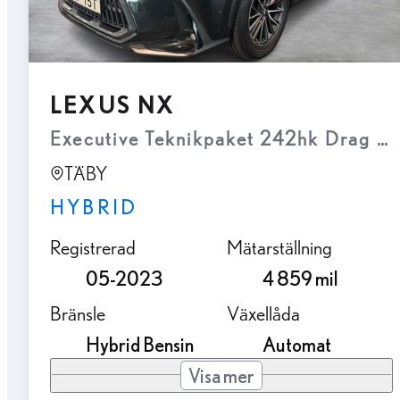
LEXUS NX
Executive Teknikpaket 242hk Drag P
TÄBY
HYBRID
Registrerad
Mätarställning
05-2023
4 859 mil
Bränsle
Växellåda
Hybrid Bensin
Automat
Visa mer