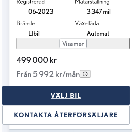
Registrerad
Mätarställning
06-2023
3 347 mil
Bränsle
Växellåda
Elbil
Automat
Visa mer
499 000 kr
Från 5 992 kr/mån
VÄLJ BIL
KONTAKTA ÅTERFÖRSÄLJARE