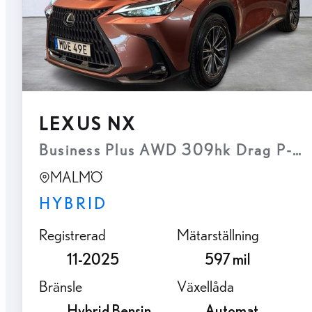
LEXUS NX
Business Plus AWD 309hk Drag P-vär
MALMÖ
HYBRID
Registrerad
Mätarställning
11-2025
597 mil
Bränsle
Växellåda
Hybrid Bensin
Automat