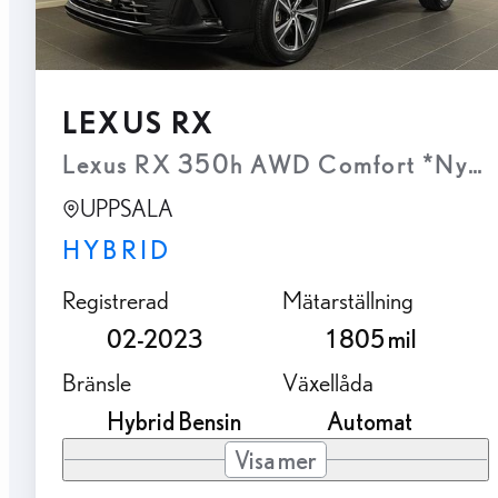
LEXUS RX
Lexus RX 350h AWD Comfort *Nya K
UPPSALA
HYBRID
Registrerad
Mätarställning
02-2023
1 805 mil
Bränsle
Växellåda
Hybrid Bensin
Automat
Visa mer