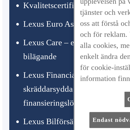
upplevelsen på v
Kvalitetscertifiering
tjänster och verk
oss att förstå o
Lexus Euro Assistance 24/7
och för reklam.
Lexus Care – extraordinärt
alla cookies, me
bilägande
enkelt ändra dem
för cookie-instä
Lexus Financial Services –
information finn
skräddarsydda
finansieringslösningar
Endast nödv
Lexus Bilförsäkring Premium